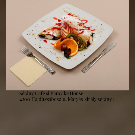
Sétány Café și Pancake House
4200 Hajdúszoboszló, Mátyás király sétány 1.