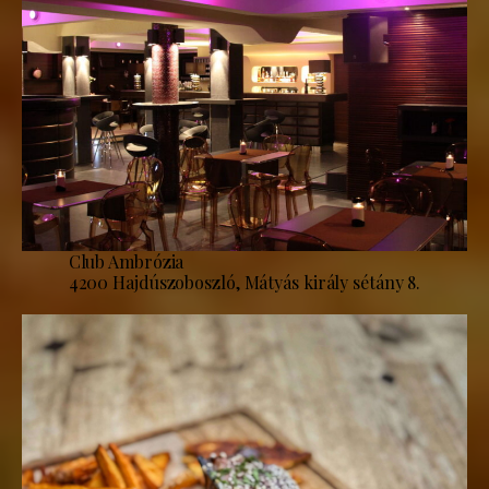
Club Ambrózia
4200 Hajdúszoboszló, Mátyás király sétány 8.