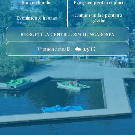
Stau cu familia
Program pentru cupluri
Căutăm un loc pentru a
Evenimente în oraș
găzdui
MERGEȚI LA CENTRUL SPA HUNGAROSPA
☁️ 23°C
Vremea actuală: