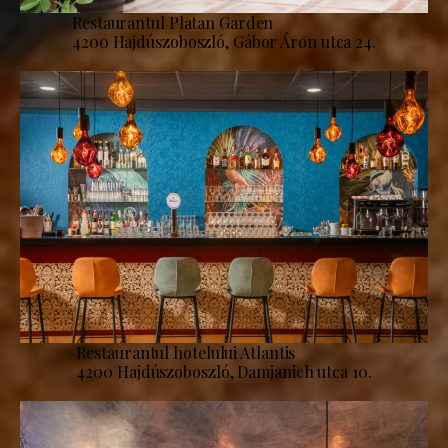
Restaurantul Platan Garden
4200 Hajdúszoboszló, Gábor Áron utca 24.
Restaurantul hotelului Atlantis
4200 Hajdúszoboszló, Damjanich utca 10.