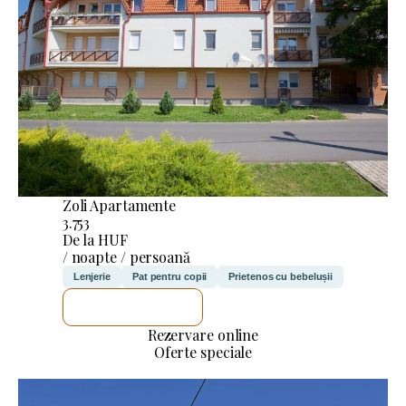
Zoli Apartamente
3.753
De la HUF
/ noapte / persoană
Lenjerie
Pat pentru copii
Prietenos cu bebelușii
VOI VERIFICA
Rezervare online
Oferte speciale