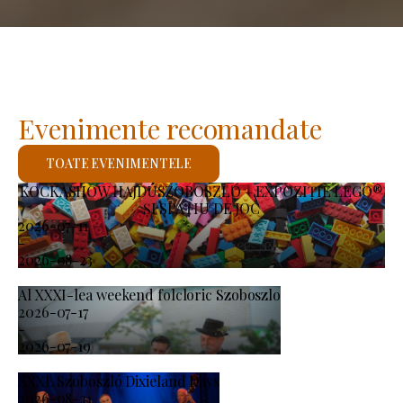
Evenimente recomandate
TOATE EVENIMENTELE
KOCKASHOW HAJDÚSZOBOSZLÓ – EXPOZIȚIE LEGO®
ȘI SPAȚIU DE JOC
2026-07-11
-
2026-08-23
Al XXXI-lea weekend folcloric Szoboszlo
2026-07-17
-
2026-07-19
XXXI. Szoboszló Dixieland Days
2026-08-21