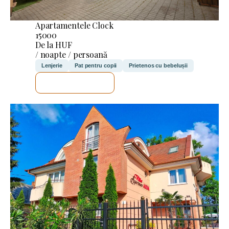
Apartamentele Clock
15000
De la HUF
/ noapte / persoană
Lenjerie
Pat pentru copii
Prietenos cu bebelușii
VOI VERIFICA