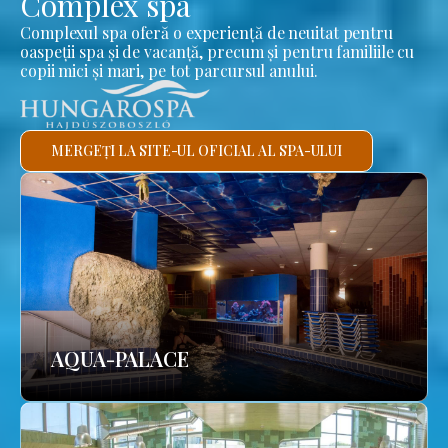
Complex spa
Complexul spa oferă o experiență de neuitat pentru
oaspeții spa și de vacanță, precum și pentru familiile cu
copii mici și mari, pe tot parcursul anului.
MERGEȚI LA SITE-UL OFICIAL AL SPA-ULUI
AQUA-PALACE