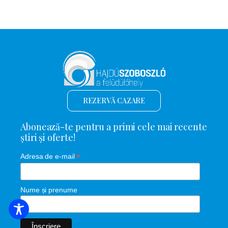
REZERVĂ CAZARE
Abonează-te pentru a primi cele mai recente
știri și oferte!
*
Adresa de e-mail
Nume și prenume
CĂUTARE DE CAZARE