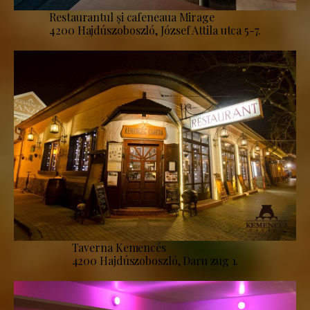
Restaurantul și cafeneaua Mirage
4200 Hajdúszoboszló, József Attila utca 5-7.
Taverna Kemencés
4200 Hajdúszoboszló, Daru zug 1.