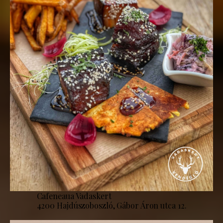
Cafeneaua Vadaskert
4200 Hajdúszoboszló, Gábor Áron utca 12.