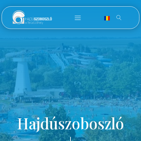
Hajdúszoboszló