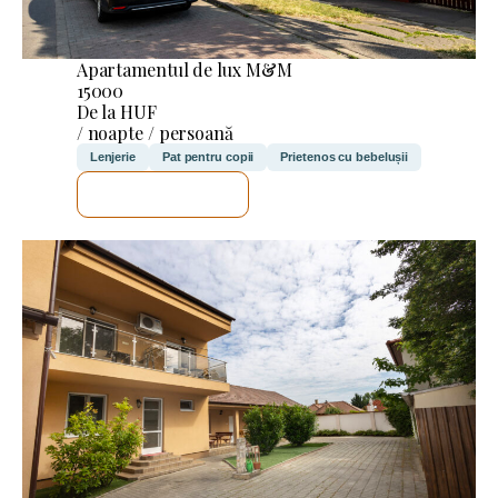
Apartamentul de lux M&M
15000
De la HUF
/ noapte / persoană
Lenjerie
Pat pentru copii
Prietenos cu bebelușii
VOI VERIFICA