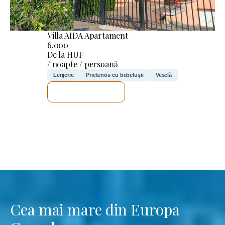
Villa AIDA Apartament
6.000
De la HUF
/ noapte / persoană
Lenjerie
Prietenos cu bebelușii
Veselă
VOI VERIFICA
Cea mai mare din Europa