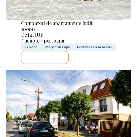
Complexul de apartamente Judit
10000
De la HUF
/ noapte / persoană
Lenjerie
Pat pentru copii
Prietenos cu bebelușii
VOI VERIFICA