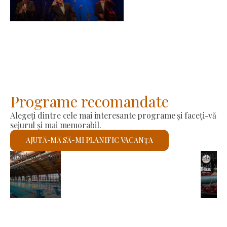
-
2026-08-23
Programe recomandate
Alegeți dintre cele mai interesante programe și faceți-vă
sejurul și mai memorabil.
AJUTĂ-MĂ SĂ-MI PLANIFIC VACANȚA
Biserica romano-catolică Sfântul László
Voi verifica