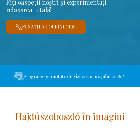
Fiți oaspeții noștri și experimentați
relaxarea totală!
SUNAȚI LA TOURINFORM
Programe garantate de vizitare a orașului 2026
Hajdúszoboszló în imagini