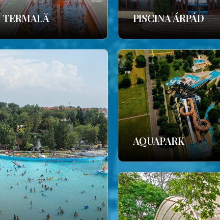
E TERMALĂ
PISCINA ÁRPÁD
AQUAPARK