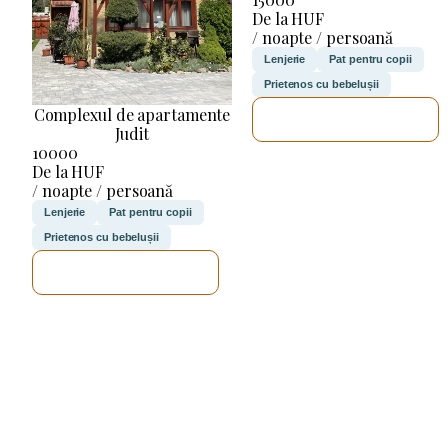
De la HUF
/ noapte / persoană
Lenjerie
Pat pentru copii
Prietenos cu bebelușii
Complexul de apartamente
VOI VERIFICA
Judit
10000
De la HUF
/ noapte / persoană
Lenjerie
Pat pentru copii
Prietenos cu bebelușii
VOI VERIFICA