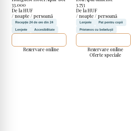
33.000
3.753
De la HUF
De la HUF
/ noapte / persoană
/ noapte / persoană
Recepție 24 de ore din 24
Lenjerie
Pat pentru copii
Lenjerie
Accesibilitate
Prietenos cu bebelușii
VOI VERIFICA
VOI VERIFICA
Rezervare online
Rezervare online
Oferte speciale