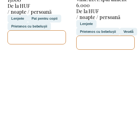
6.000
De la HUF
De la HUF
/ noapte / persoană
/ noapte / persoană
Lenjerie
Pat pentru copii
Lenjerie
Prietenos cu bebelușii
Prietenos cu bebelușii
Veselă
VOI VERIFICA
VOI VERIFICA