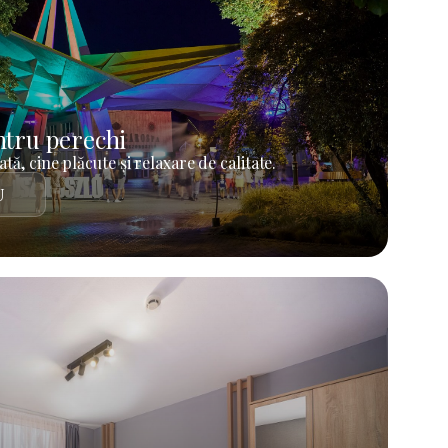
tru perechi
tă, cine plăcute și relaxare de calitate.
U