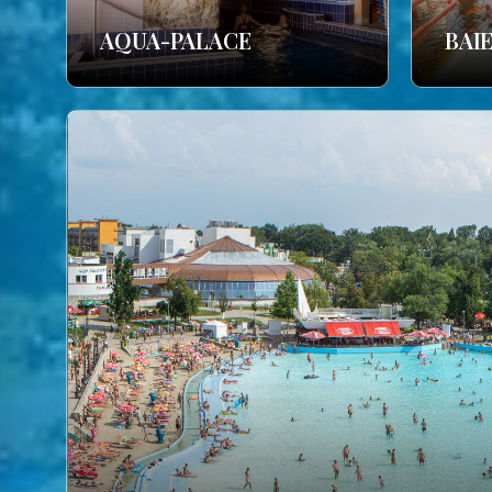
AQUA-PALACE
BAI