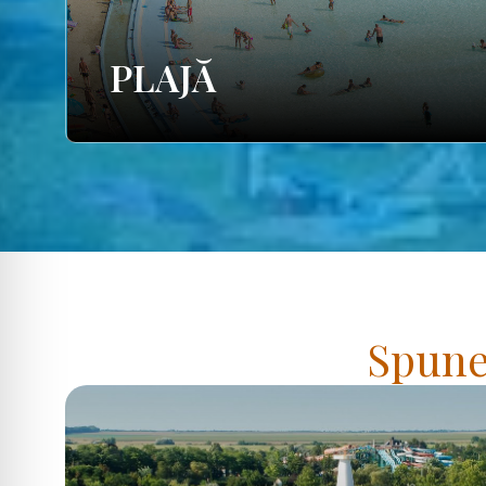
PLAJĂ
Spuneț