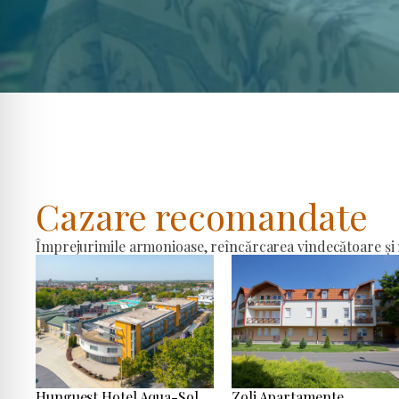
Cazare recomandate
Împrejurimile armonioase, reîncărcarea vindecătoare și r
Hunguest Hotel Aqua-Sol
Zoli Apartamente