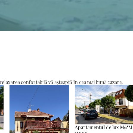
elaxarea confortabilă vă așteaptă în cea mai bună cazare.
Apartamentul de lux M&M
15000