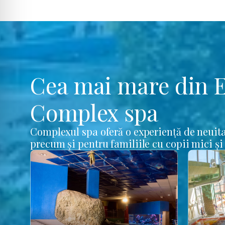
Cea mai mare din 
Complex spa
Complexul spa oferă o experiență de neuita
precum și pentru familiile cu copii mici și