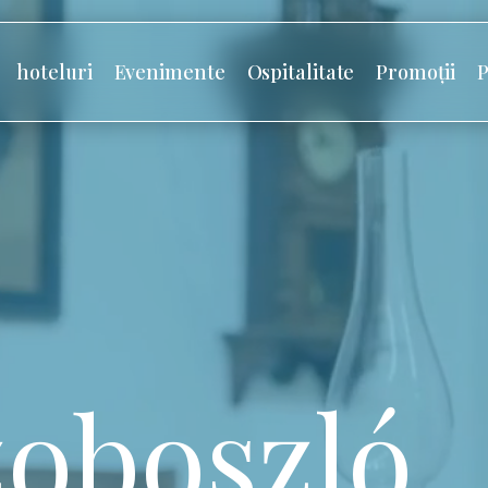
hoteluri
Evenimente
Ospitalitate
Promoții
P
oboszló