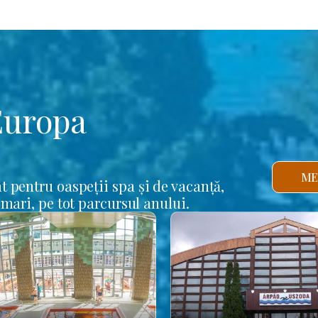
Europa
ME
t pentru oaspeții spa și de vacanță,
 mari, pe tot parcursul anului.