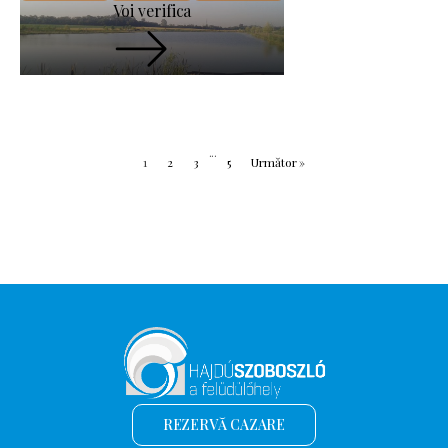
Voi verifica
...
1
2
3
5
Următor »
REZERVĂ CAZARE