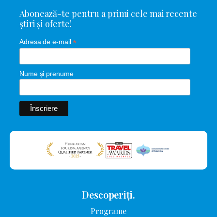
Abonează-te pentru a primi cele mai recente
știri și oferte!
*
Adresa de e-mail
Nume și prenume
Descoperiți.
Programe