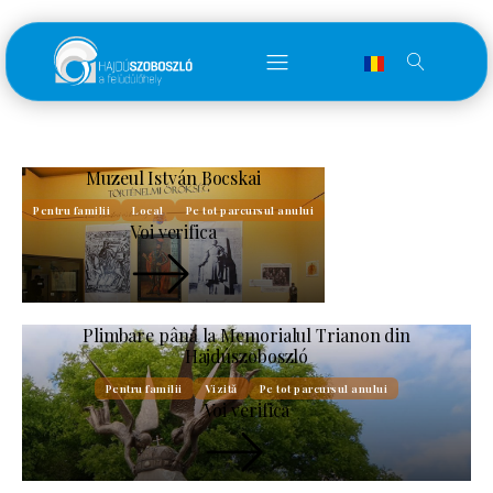
Muzeul István Bocskai
Pentru familii
Local
Pe tot parcursul anului
Voi verifica
Plimbare până la Memorialul Trianon din
Hajdúszoboszló
Pentru familii
Vizită
Pe tot parcursul anului
Voi verifica