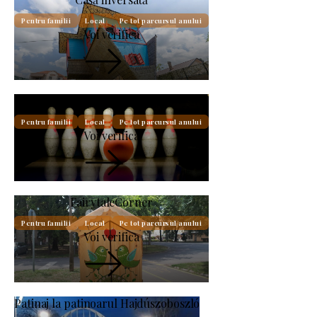
Pentru familii
Local
Pe tot parcursul anului
Voi verifica
Bowling la Hotel Silver
Pentru familii
Local
Pe tot parcursul anului
Voi verifica
FairytaleCorner
Pentru familii
Local
Pe tot parcursul anului
Voi verifica
Patinaj la patinoarul Hajdúszoboszló