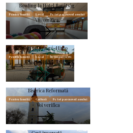
Bowling la Hotel Barátság
Pentru familii
Local
Pe tot parcursul anului
Voi verifica
Aventuri pe Bringó-Hinto
Pentru familii
Local
În timpul verii
Voi verifica
Biserica Reformată
Pentru familii
Cultură
Pe tot parcursul anului
Voi verifica
Casă inversată