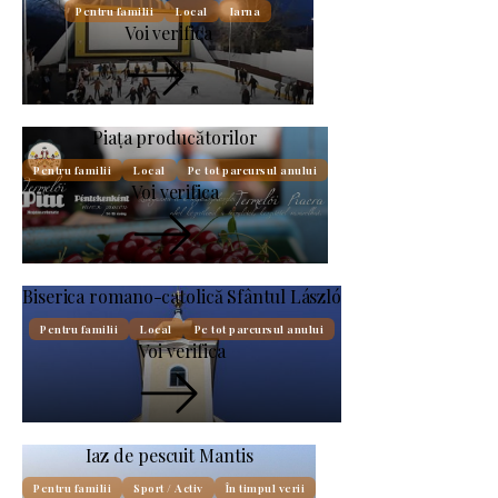
Pentru familii
Local
Iarna
Voi verifica
Piața producătorilor
Pentru familii
Local
Pe tot parcursul anului
Voi verifica
Biserica romano-catolică Sfântul László
Pentru familii
Local
Pe tot parcursul anului
Voi verifica
Iaz de pescuit Mantis
Pentru familii
Sport / Activ
În timpul verii