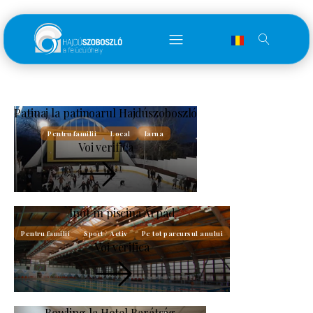
Patinaj la patinoarul Hajdúszoboszló
Pentru familii
Local
Iarna
Voi verifica
Înot în piscina Árpád
Pentru familii
Sport / Activ
Pe tot parcursul anului
Voi verifica
Bowling la Hotel Barátság