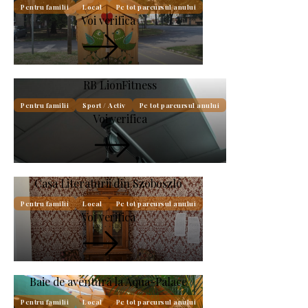
Pentru familii
Local
Pe tot parcursul anului
Voi verifica
RB LionFitness
Pentru familii
Sport / Activ
Pe tot parcursul anului
Voi verifica
Casa Literaturii din Szoboszló
Pentru familii
Local
Pe tot parcursul anului
Voi verifica
Baie de aventură la Aqua-Palace
Pentru familii
Local
Pe tot parcursul anului