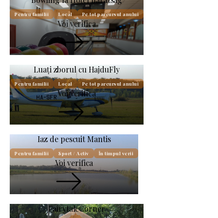
Pentru familii
Local
Pe tot parcursul anului
Voi verifica
Luați zborul cu HajduFly
Pentru familii
Local
Pe tot parcursul anului
Voi verifica
Iaz de pescuit Mantis
Pentru familii
Sport / Activ
În timpul verii
Voi verifica
FairytaleCorner