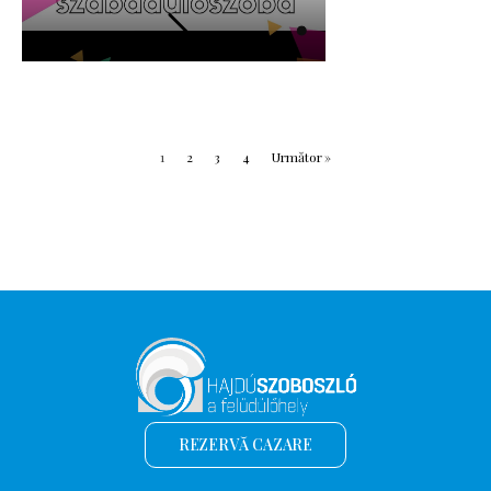
1
2
3
4
Următor »
REZERVĂ CAZARE