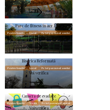
Voi verifica
Parc de fitness în aer liber
Pentru familii
Local
Pe tot parcursul anului
Voi verifica
Biserica Reformată
Pentru familii
Local
Pe tot parcursul anului
Voi verifica
Camera de evadare
Pentru familii
Vizită
Pe tot parcursul anului
Voi verifica