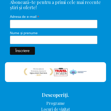
Abonează-te pentru a primi cele mai recente
știri și oferte!
*
Adresa de e-mail
Nume și prenume
Descoperiți.
Programe
Locuri de vizitat