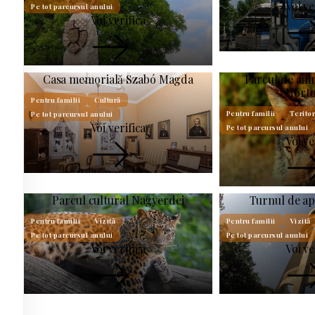
Voi ve
Pe tot parcursul anului
Voi verifica
Casa memorială Szabó Magda
Parcul de ani
Hort
Pentru familii
Cultură
Pentru familii
Teritor
Pe tot parcursul anului
Voi verifica
Pe tot parcursul anului
Voi ve
Parcul cultural Nagyerdei
Turnul de a
Pentru familii
Vizită
Pentru familii
Vizită
Pe tot parcursul anului
Pe tot parcursul anului
Voi verifica
Voi ve