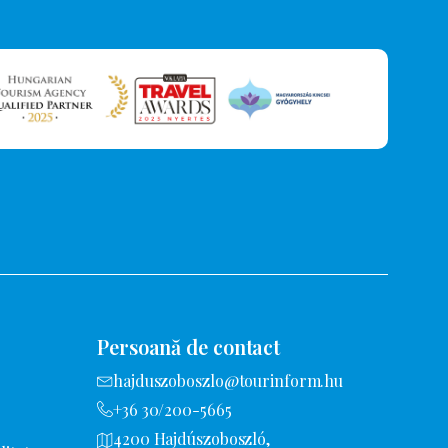
Persoană de contact
hajduszoboszlo@tourinform.hu
+36 30/200-5665
4200 Hajdúszoboszló,