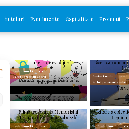
hoteluri
Evenimente
Ospitalitate
Promoții
P
Camera de evadare
Biserica romano-
Lás
te
Pentru familii
Vizită
Pentru familii
Local
Pe tot parcursul anului
Voi verifica
Pe tot parcursul anului
Voi ve
Plimbare până la Memorialul
Vizitare a obiecti
Trianon din Hajdúszoboszló
trenul n
Pentru familii
Local
Pentru familii
Viz