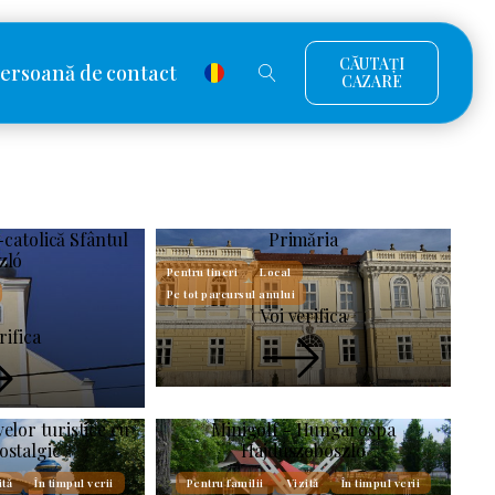
CĂUTAȚI
ersoană de contact
CAZARE
catolică Sfântul
Primăria
zló
Pentru tineri
Local
Pe tot parcursul anului
Voi verifica
rifica
velor turistice cu
Minigolf - Hungarospa
ostalgic
Hajdúszoboszló
ită
În timpul verii
Pentru familii
Vizită
În timpul verii