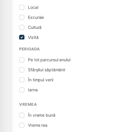
Local
Excursie
Cultură
Vizită
Muzeu
PERIOADA
Sport / Activ
Pe tot parcursul anului
Teritoriale
Sfârșitul săptămânii
Tur
În timpul verii
Iarna
VREMEA
În vreme bună
Vreme rea