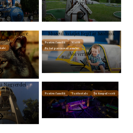
rifica
Voi verifica
male sălbatice
Muzeul Aviației RepTár Szolnok
obágy
Pentru familii
Vizită
iale
Pe tot parcursul anului
Voi verifica
rifica
pă Nagyerdei
Etapa în aer liber Nagyerdei
Pentru familii
Teritoriale
În timpul verii
Voi verifica
rifica