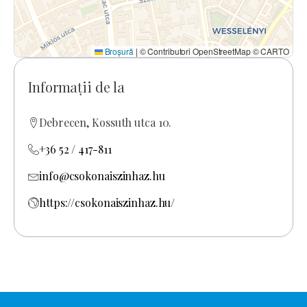
Broșură
|
© Contributori OpenStreetMap © CARTO
Informații de la
Debrecen, Kossuth utca 10.
+36 52 / 417-811
info@csokonaiszinhaz.hu
https://csokonaiszinhaz.hu/