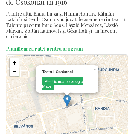
de Csokonai în 1916.
Printre alții, Blaha Lujza și Hanna Honthy, Kálmán
Latabár și Gyula Csortos au jucat de asemenea în teatru.
Talente precum Imre Soós, László Mensáros, László
Márkus, Zoltán Latinovits și Géza Hofi și-au început
cariera aici.
Planificarea rutei pentru program
+
×
−
Teatrul Csokonai
Planificarea pe Google
Maps