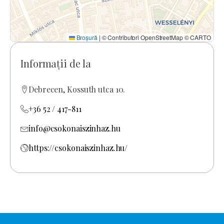
Broșură
|
© Contributori OpenStreetMap © CARTO
Informații de la
Debrecen, Kossuth utca 10.
+36 52 / 417-811
info@csokonaiszinhaz.hu
https://csokonaiszinhaz.hu/