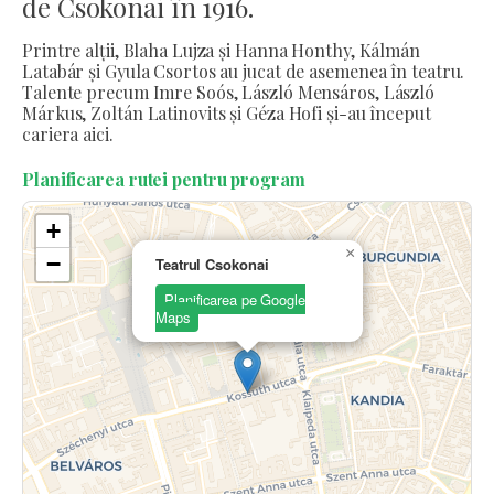
de Csokonai în 1916.
Printre alții, Blaha Lujza și Hanna Honthy, Kálmán
Latabár și Gyula Csortos au jucat de asemenea în teatru.
Talente precum Imre Soós, László Mensáros, László
Márkus, Zoltán Latinovits și Géza Hofi și-au început
cariera aici.
Planificarea rutei pentru program
+
×
−
Teatrul Csokonai
Planificarea pe Google
Maps