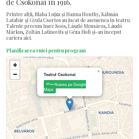
de Csokonai în 1916.
Printre alții, Blaha Lujza și Hanna Honthy, Kálmán
Latabár și Gyula Csortos au jucat de asemenea în teatru.
Talente precum Imre Soós, László Mensáros, László
Márkus, Zoltán Latinovits și Géza Hofi și-au început
cariera aici.
Planificarea rutei pentru program
+
×
−
Teatrul Csokonai
Planificarea pe Google
Maps