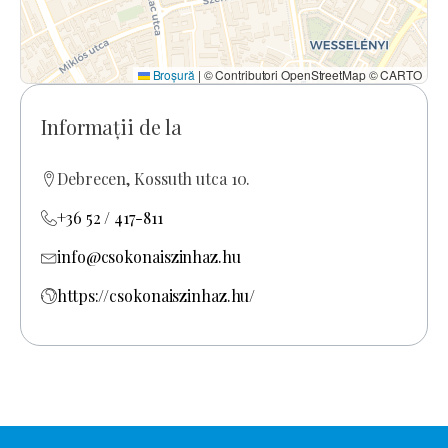
Broșură
|
© Contributori OpenStreetMap © CARTO
Informații de la
Debrecen, Kossuth utca 10.
+36 52 / 417-811
info@csokonaiszinhaz.hu
https://csokonaiszinhaz.hu/