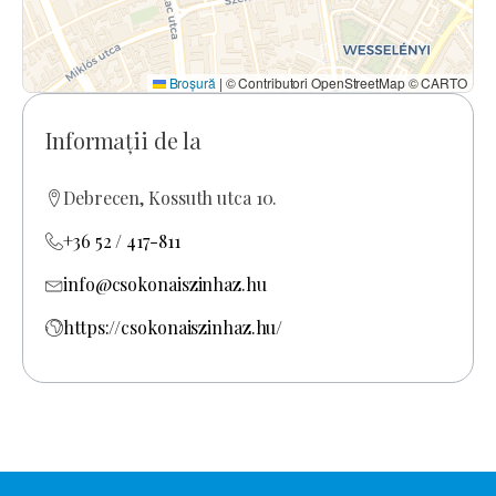
Broșură
|
© Contributori OpenStreetMap © CARTO
Informații de la
Debrecen, Kossuth utca 10.
+36 52 / 417-811
info@csokonaiszinhaz.hu
https://csokonaiszinhaz.hu/