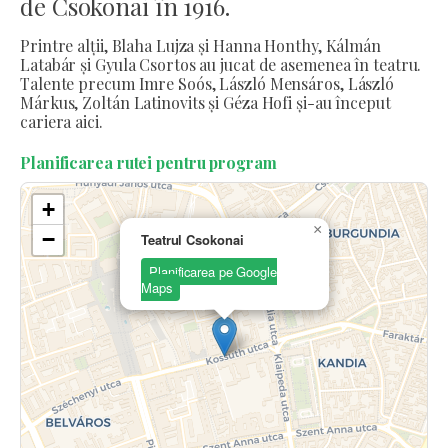
de Csokonai în 1916.
Printre alții, Blaha Lujza și Hanna Honthy, Kálmán
Latabár și Gyula Csortos au jucat de asemenea în teatru.
Talente precum Imre Soós, László Mensáros, László
Márkus, Zoltán Latinovits și Géza Hofi și-au început
cariera aici.
Planificarea rutei pentru program
+
×
−
Teatrul Csokonai
Planificarea pe Google
Maps