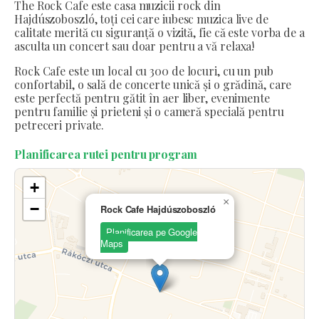
The Rock Cafe este casa muzicii rock din
Hajdúszoboszló, toți cei care iubesc muzica live de
calitate merită cu siguranță o vizită, fie că este vorba de a
asculta un concert sau doar pentru a vă relaxa!
Rock Cafe este un local cu 300 de locuri, cu un pub
confortabil, o sală de concerte unică și o grădină, care
este perfectă pentru gătit în aer liber, evenimente
pentru familie și prieteni și o cameră specială pentru
petreceri private.
Planificarea rutei pentru program
+
×
−
Rock Cafe Hajdúszoboszló
Planificarea pe Google
Maps