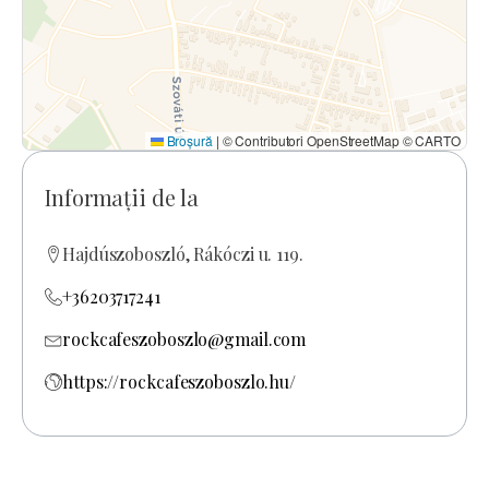
Broșură
|
© Contributori OpenStreetMap © CARTO
Informații de la
Hajdúszoboszló, Rákóczi u. 119.
+36203717241
rockcafeszoboszlo@gmail.com
https://rockcafeszoboszlo.hu/