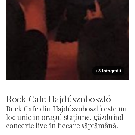
+3 fotografii
Rock Cafe Hajdúszoboszló
Rock Cafe din Hajdúszoboszló este un
loc unic în orașul stațiune, găzduind
concerte live în fiecare săptămână.