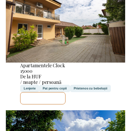
Apartamentele Clock
15000
De la HUF
/ noapte / persoană
Lenjerie
Pat pentru copii
Prietenos cu bebelușii
VOI VERIFICA