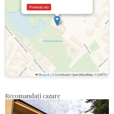
Proiectați aici
Broșură
|
© Contributori OpenStreetMap © CARTO
Recomandați cazare