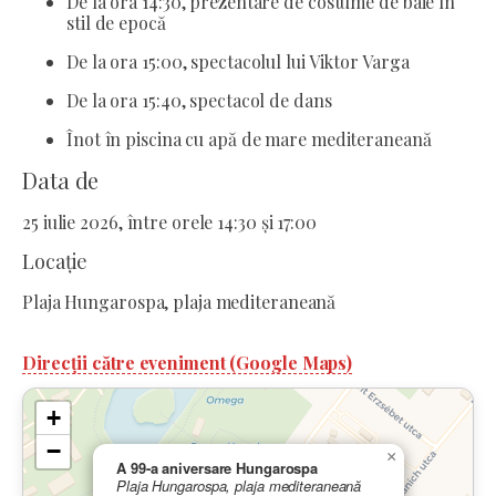
De la ora 14:30, prezentare de costume de baie în
stil de epocă
De la ora 15:00, spectacolul lui Viktor Varga
De la ora 15:40, spectacol de dans
Înot în piscina cu apă de mare mediteraneană
Data de
25 iulie 2026, între orele 14:30 și 17:00
Locație
Plaja Hungarospa, plaja mediteraneană
Direcții către eveniment (Google Maps)
+
−
×
A 99-a aniversare Hungarospa
Plaja Hungarospa, plaja mediteraneană