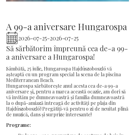
A 99-a aniversare Hungarospa
2026-07-25
-
2026-07-25
Să sărbătorim împreună cea de-a 99-
a aniversare a Hungarospa!
Sâmbătă, 25 iulie, Hungarospa Hajdúszoboszló vă
așteaptă cu un program special la scena de la piscina
Mediterranean Beach.
Hungarospa sărbătorește anul acesta cea de-a 99-a
aniversare și, pentru a marca această ocazie, am dori să
vă invităm pe dumneavoastră și familia dumneavoastră
la o după-amiază întreagă de activități pe plaja din
Hajdúszoboszló! Pregătiți-vă pentru o zi de neuitat plină
de muzică, dans și surprize interesante!
Programe: