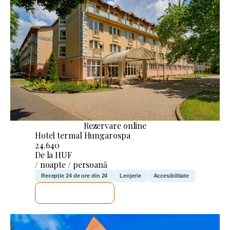
Rezervare online
Hotel termal Hungarospa
24.640
De la HUF
/ noapte / persoană
Recepție 24 de ore din 24
Lenjerie
Accesibilitate
VOI VERIFICA