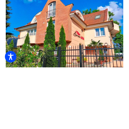
Villa AIDA Apartament
6.000
De la HUF
/ noapte / persoană
Lenjerie
Prietenos cu bebelușii
Veselă
VOI VERIFICA