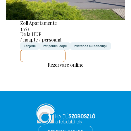
Zoli Apartamente
3.753
De la HUF
/ noapte / persoană
Lenjerie
Pat pentru copii
Prietenos cu bebelușii
VOI VERIFICA
Rezervare online