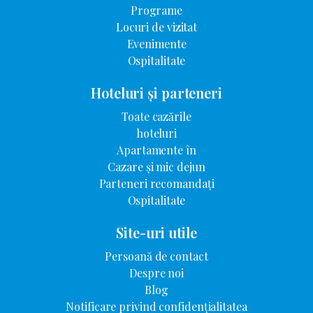
Programe
Locuri de vizitat
Evenimente
Ospitalitate
Hoteluri și parteneri
Toate cazările
hoteluri
Apartamente în
Cazare și mic dejun
Parteneri recomandați
Ospitalitate
Site-uri utile
Persoană de contact
Despre noi
Blog
Notificare privind confidențialitatea