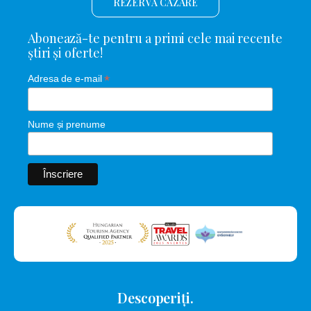
REZERVĂ CAZARE
Abonează-te pentru a primi cele mai recente
știri și oferte!
*
Adresa de e-mail
Nume și prenume
Descoperiți.