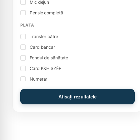
Mic dejun
Piscină interioară
Pensie completă
Biliard
Bucătărie vegetariană
PLATA
Bowling
Transfer către
Cameră de familie, apartament
Card bancar
Foosball / fotbal de masă
Fondul de sănătate
Depozitarea coletelor
Card K&H SZÉP
Camere pentru fumători
Numerar
Veselă
Numerar: Euro (€)
Alte servicii
Afișați rezultatele
Card MKB SZÉP
Aragaz electric
Card OTP SZÉP
Magazin alimentar
Bazin de experiență
Piscină de aventură