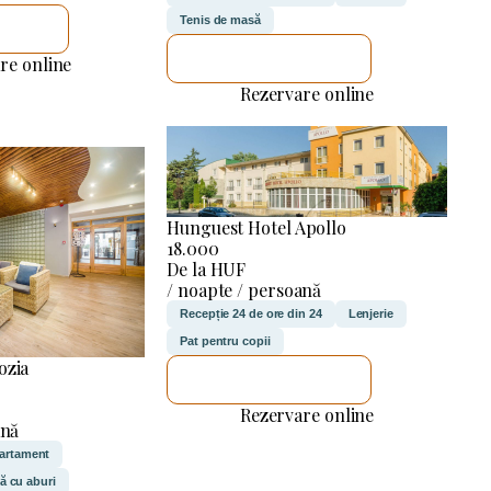
Tenis de masă
ICA
VOI VERIFICA
re online
Rezervare online
Hunguest Hotel Apollo
18.000
De la HUF
/ noapte / persoană
Recepție 24 de ore din 24
Lenjerie
Pat pentru copii
ozia
VOI VERIFICA
Rezervare online
ană
partament
ă cu aburi