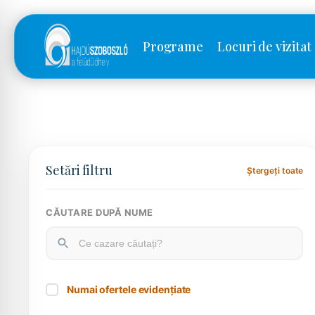
Programe
Locuri de vizitat
Setări filtru
Ștergeți toate
CĂUTARE DUPĂ NUME
Numai ofertele evidențiate