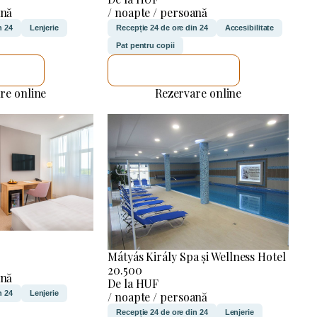
ană
/ noapte / persoană
n 24
Lenjerie
Recepție 24 de ore din 24
Accesibilitate
Pat pentru copii
ICA
VOI VERIFICA
re online
Rezervare online
Mátyás Király Spa și Wellness Hotel
20.500
ană
De la HUF
n 24
Lenjerie
/ noapte / persoană
Recepție 24 de ore din 24
Lenjerie