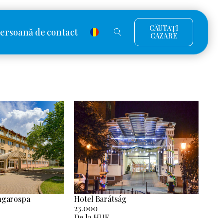
CĂUTAȚI
ersoană de contact
CAZARE
ngarospa
Hotel Barátság
23.000
De la HUF