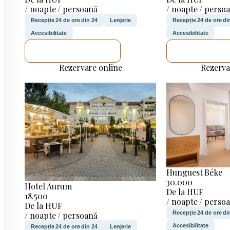
/ noapte / persoană
/ noapte / perso
Recepție 24 de ore din 24
Lenjerie
Recepție 24 de ore di
Accesibilitate
Accesibilitate
VOI VERIFICA
VOI VERIF
Rezervare online
Rezerva
Hunguest Béke
30.000
Hotel Aurum
De la HUF
18.500
/ noapte / perso
De la HUF
Recepție 24 de ore di
/ noapte / persoană
Accesibilitate
Recepție 24 de ore din 24
Lenjerie