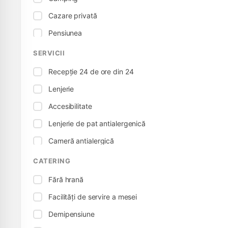
Cazare privată
Pensiunea
Casă de oaspeți
SERVICII
Recepție 24 de ore din 24
Lenjerie
Accesibilitate
Lenjerie de pat antialergenică
Cameră antialergică
Conexiune electrică
CATERING
Tenis de masă
Fără hrană
Pat pentru copii
Facilități de servire a mesei
Prietenos cu bebelușii
Demipensiune
Scaun pentru copii, scaun înalt