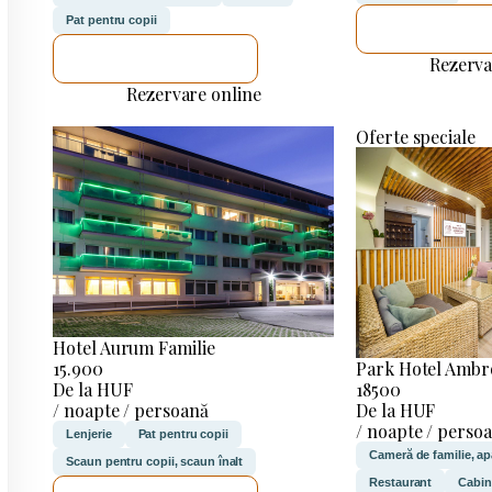
Pat pentru copii
VOI VERIF
VOI VERIFICA
Rezerva
Rezervare online
Oferte speciale
Hotel Aurum Familie
15.900
Park Hotel Ambr
De la HUF
18500
/ noapte / persoană
De la HUF
/ noapte / perso
Lenjerie
Pat pentru copii
Cameră de familie, a
Scaun pentru copii, scaun înalt
Restaurant
Cabin