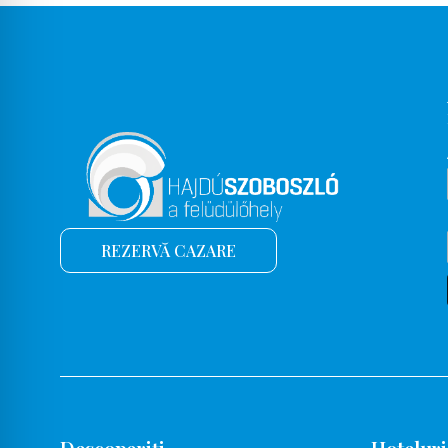
Balcon
Balcon, terasă
Păstrarea valorii
Restaurant
Parcela anuală
Tacâmuri
Congelator
REZERVĂ CAZARE
Terapia cu lumină
Sală de fitness
Salon de coafură
Facilități de gătit, coacere
Pat dublu
Cada de baie