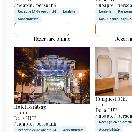
/ noapte / persoană
/ noapte / perso
Recepție 24 de ore din 24
Lenjerie
Lenjerie
Pat pentr
Accesibilitate
Scaun pentru copii, s
VOI VERIFICA
VOI VERIF
Rezervare online
Rezerva
Hunguest Béke
30.000
Hotel Barátság
De la HUF
23.000
/ noapte / perso
De la HUF
Recepție 24 de ore di
/ noapte / persoană
Accesibilitate
Recepție 24 de ore din 24
Accesibilitate