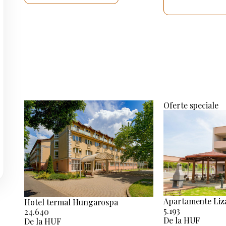
VOI VERIF
Oferte speciale
Apartamente Liz
Hotel termal Hungarospa
5.193
24.640
De la HUF
De la HUF