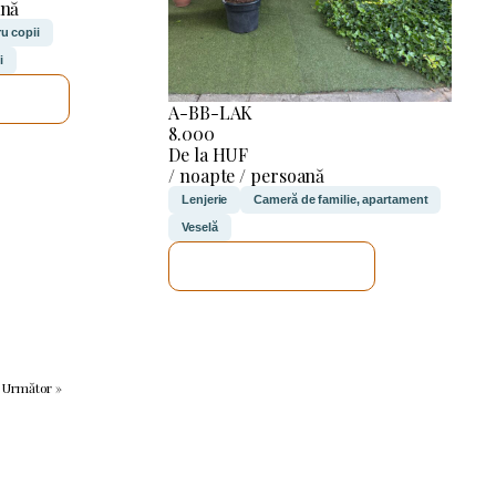
ană
u copii
i
ICA
A-BB-LAK
8.000
De la HUF
/ noapte / persoană
Lenjerie
Cameră de familie, apartament
Veselă
VOI VERIFICA
Următor »