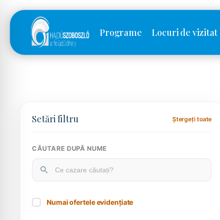
Programe
Locuri de vizitat
Setări filtru
Ștergeți toate
CĂUTARE DUPĂ NUME
Numai ofertele evidențiate