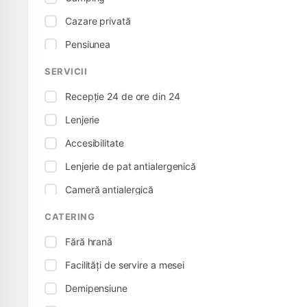
Cazare privată
Pensiunea
Casă de oaspeți
SERVICII
Recepție 24 de ore din 24
Lenjerie
Accesibilitate
Lenjerie de pat antialergenică
Cameră antialergică
Conexiune electrică
CATERING
Tenis de masă
Fără hrană
Pat pentru copii
Facilități de servire a mesei
Prietenos cu bebelușii
Demipensiune
Scaun pentru copii, scaun înalt