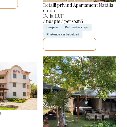
ICA
Detalii privind Apartament Natália
6.000
De la HUF
/ noapte / persoană
Lenjerie
Pat pentru copii
Prietenos cu bebelușii
VOI VERIFICA
a