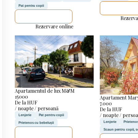
Pat pentru copii
VOI VERIF
VOI VERIFICA
Rezerva
Rezervare online
Apartamentul de lux M&M
15000
Apartament Mar
De la HUF
7.000
/ noapte / persoană
De la HUF
/ noapte / perso
Lenjerie
Pat pentru copii
Lenjerie
Prieteno
Prietenos cu bebelușii
Scaun pentru copii, s
VOI VERIFICA