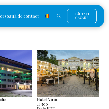
CĂUTAȚI
ersoană de contact
CAZARE
ilie
Hotel Aurum
18.500
De la HUF