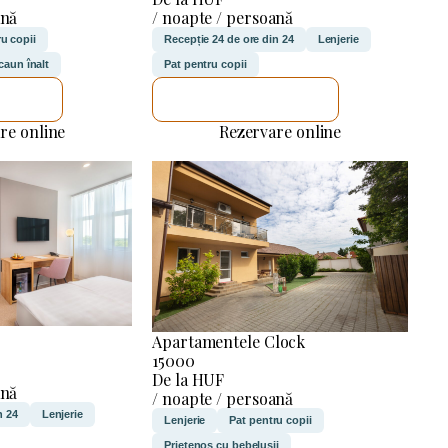
ană
/ noapte / persoană
u copii
Recepție 24 de ore din 24
Lenjerie
caun înalt
Pat pentru copii
ICA
VOI VERIFICA
re online
Rezervare online
Apartamentele Clock
15000
De la HUF
ană
/ noapte / persoană
n 24
Lenjerie
Lenjerie
Pat pentru copii
Prietenos cu bebelușii