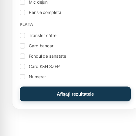
Mic dejun
Piscină interioară
Pensie completă
Biliard
Bucătărie vegetariană
PLATA
Bowling
Transfer către
Cameră de familie, apartament
Card bancar
Foosball / fotbal de masă
Fondul de sănătate
Depozitarea coletelor
Card K&H SZÉP
Camere pentru fumători
Numerar
Veselă
Numerar: Euro (€)
Alte servicii
Afișați rezultatele
Card MKB SZÉP
Aragaz electric
Card OTP SZÉP
Magazin alimentar
Bazin de experiență
Piscină de aventură