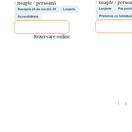
/ noapte / perso
/ noapte / persoană
Lenjerie
Pat pentr
Recepție 24 de ore din 24
Lenjerie
Prietenos cu bebeluși
Accesibilitate
VOI VERIF
VOI VERIFICA
Rezervare online
1
2