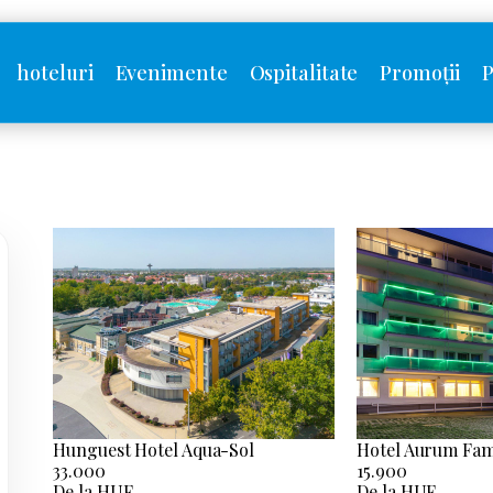
hoteluri
Evenimente
Ospitalitate
Promoții
P
Hunguest Hotel Aqua-Sol
Hotel Aurum Fam
33.000
15.900
De la HUF
De la HUF