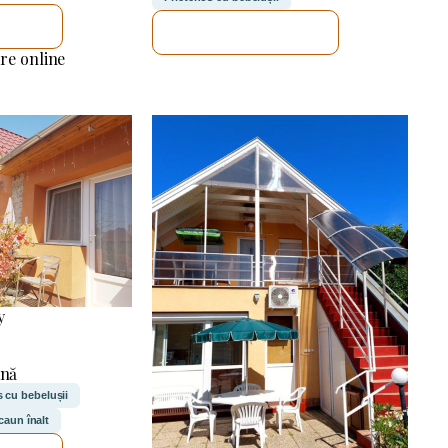
ICA
VOI VERIFICA
re online
y
ană
s cu bebelușii
caun înalt