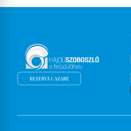
Baie, piscină
Halat de baie
Baie cu cadă
Baie cu cadă (în apartament)
Baie cu duș
Cuptor pe gaz
Baie de aburi
Cabină cu aburi
REZERVĂ CAZARE
Facilități de grătar
Organizarea de tururi pietonale
Pătuț pentru copil
Scaun pentru copii pentru bicicletă
Bazin pentru copii/ Bazin pentru copii