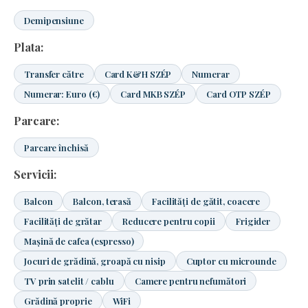
Demipensiune
Plata:
Transfer către
Card K&H SZÉP
Numerar
Numerar: Euro (€)
Card MKB SZÉP
Card OTP SZÉP
Parcare:
Parcare închisă
Servicii:
Balcon
Balcon, terasă
Facilități de gătit, coacere
Facilități de grătar
Reducere pentru copii
Frigider
Mașină de cafea (espresso)
Jocuri de grădină, groapă cu nisip
Cuptor cu microunde
TV prin satelit / cablu
Camere pentru nefumători
Grădină proprie
WiFi