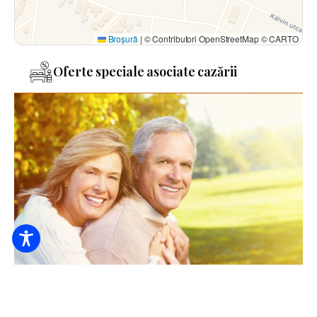
Broșură
|
© Contributori OpenStreetMap © CARTO
Oferte speciale asociate cazării
Recuperare după pensionare în Casa de oaspeți Deák