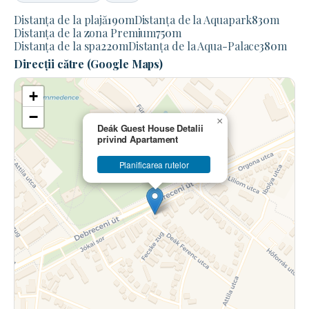
Distanța de la plajă
190
m
Distanța de la Aquapark
830
m
Distanța de la zona Premium
750
m
Distanța de la spa
220
m
Distanța de la Aqua-Palace
380
m
Direcții către (Google Maps)
+
−
×
Deák Guest House Detalii
privind Apartament
Planificarea rutelor