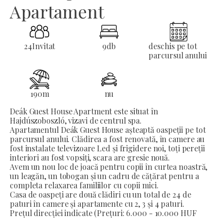
Apartament
24
Invitat
9
db
deschis pe tot
parcursul anului
190
m
nu
Deák Guest House Apartment este situat în
Hajdúszoboszló, vizavi de centrul spa.
Apartamentul Deák Guest House așteaptă oaspeții pe tot
parcursul anului. Clădirea a fost renovată, în camere au
fost instalate televizoare Led și frigidere noi, toți pereții
interiori au fost vopsiți, scara are gresie nouă.
Avem un nou loc de joacă pentru copii în curtea noastră,
un leagăn, un tobogan și un cadru de cățărat pentru a
completa relaxarea familiilor cu copii mici.
Casa de oaspeți are două clădiri cu un total de 24 de
paturi în camere și apartamente cu 2, 3 și 4 paturi.
Prețul direcției indicate (Prețuri: 6.000 - 10.000 HUF