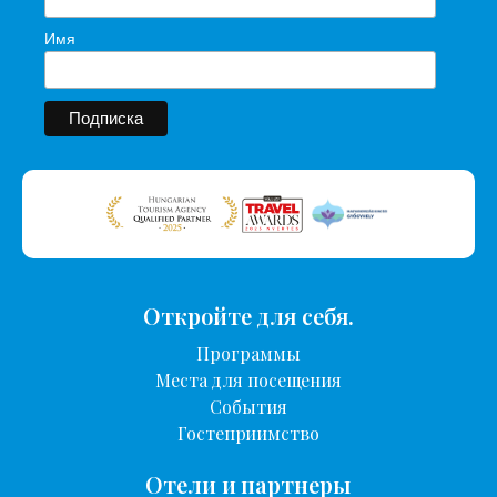
Имя
Откройте для себя.
Программы
Места для посещения
События
Гостеприимство
Отели и партнеры