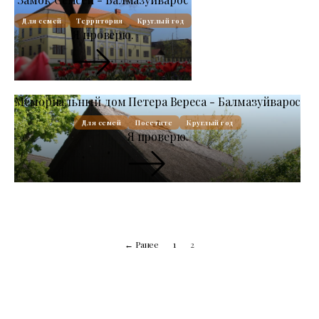
Для семей
Территория
Круглый год
Я проверю.
Мемориальный дом Петера Вереса - Балмазуйварос
Для семей
Посетите
Круглый год
Я проверю.
← Ранее
1
2