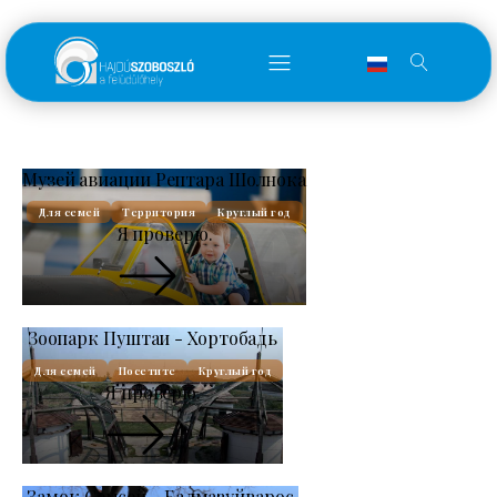
Музей авиации Рептара Шолнока
Для семей
Территория
Круглый год
Я проверю.
Зоопарк Пуштаи - Хортобадь
Для семей
Посетите
Круглый год
Я проверю.
Замок Семсей - Балмазуйварос