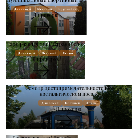
Для семей
Местный
Круглый год
Я проверю.
Парк развлечений "Страна белок
Для семей
Местный
Летом
Я проверю.
Осмотр достопримечательностей на
ностальгическом поезде
Для семей
Местный
Летом
Я проверю.
Боулинг в отеле "Дружба