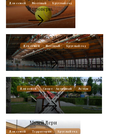
Для семей
Местный
Круглый год
Я проверю.
Плавание в плавательном бассейне Арпад
Для семей
Местный
Круглый год
Я проверю.
Мини-гольф - Hungarospa Hajdúszoboszló
Для семей
Спорт / Активный
Летом
Я проверю.
Музей Дери
Для семей
Территория
Круглый год