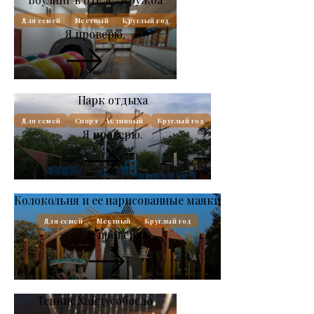
Для семей
Местный
Круглый год
Я проверю.
Парк отдыха
Для семей
Спорт / Активный
Круглый год
Я проверю.
Колокольня и ее нарисованные маяки
Для семей
Местный
Круглый год
Я проверю.
Теннис Хайдусобосло