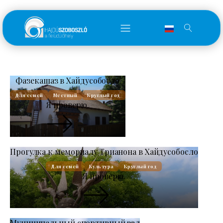
Фазекашаз в Хайдусобосло
Для семей
Местный
Круглый год
Я проверю.
Прогулка к мемориалу Трианона в Хайдусобосло
Для семей
Культура
Круглый год
Я проверю.
Муниципальный спортивный зал