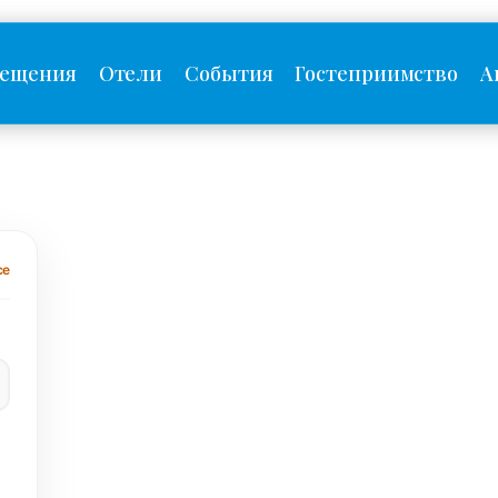
сещения
Отели
События
Гостеприимство
А
се