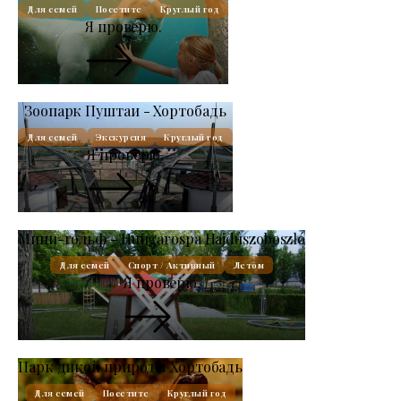
Для семей
Посетите
Круглый год
Я проверю.
Зоопарк Пуштаи - Хортобадь
Для семей
Экскурсия
Круглый год
Я проверю.
Мини-гольф - Hungarospa Hajdúszoboszló
Для семей
Спорт / Активный
Летом
Я проверю.
Парк дикой природы Хортобадь
Для семей
Посетите
Круглый год