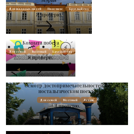
Для молодых людей
Посетите
Круглый год
Я проверю.
Комната побега
Для семей
Местный
Круглый год
Я проверю.
Осмотр достопримечательностей на
ностальгическом поезде
Для семей
Местный
Летом
Я проверю.
Открытая сцена Надьердей