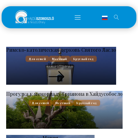
Римско-католическая церковь Святого Ласло
Для семей
Местный
Круглый год
Я проверю.
Прогулка к мемориалу Трианона в Хайдусобосло
Для семей
Местный
Круглый год
Я проверю.
Мэрия