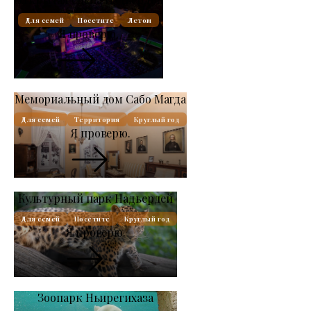
Для семей
Посетите
Летом
Я проверю.
Мемориальный дом Сабо Магда
Для семей
Территория
Круглый год
Я проверю.
Культурный парк Надьердей
Для семей
Посетите
Круглый год
Я проверю.
Зоопарк Ньирегихаза