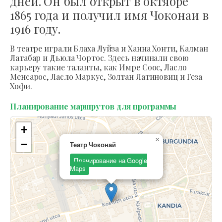
дней. Он был открыт в октябре
1865 года и получил имя Чоконаи в
1916 году.
В театре играли Блаха Луйза и Ханна Хонти, Калман
Латабар и Дьюла Чортос. Здесь начинали свою
карьеру такие таланты, как Имре Соос, Ласло
Менсарос, Ласло Маркус, Золтан Латиновиц и Геза
Хофи.
Планирование маршрутов для программы
+
×
−
Театр Чоконай
Планирование на Google
Maps