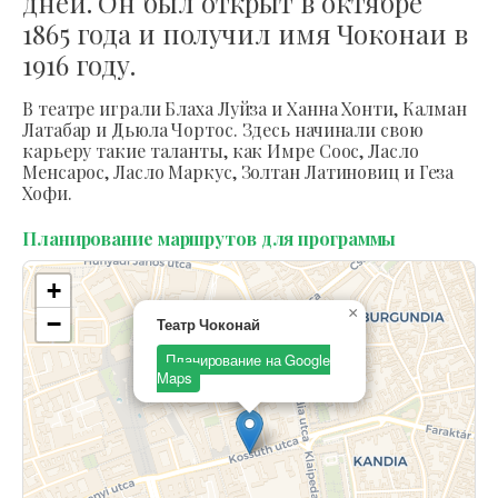
дней. Он был открыт в октябре
1865 года и получил имя Чоконаи в
1916 году.
В театре играли Блаха Луйза и Ханна Хонти, Калман
Латабар и Дьюла Чортос. Здесь начинали свою
карьеру такие таланты, как Имре Соос, Ласло
Менсарос, Ласло Маркус, Золтан Латиновиц и Геза
Хофи.
Планирование маршрутов для программы
+
×
−
Театр Чоконай
Планирование на Google
Maps