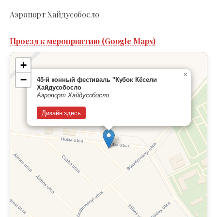
Аэропорт Хайдусобосло
Проезд к мероприятию (Google Maps)
+
×
−
45-й конный фестиваль "Кубок Кёсели
Хайдусобосло
Аэропорт Хайдусобосло
Дизайн здесь