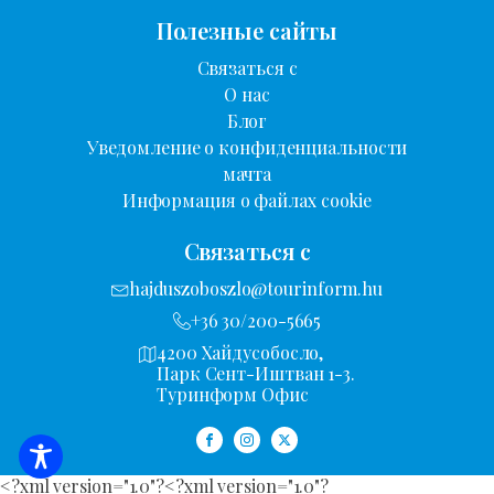
Полезные сайты
Связаться с
О нас
Блог
Уведомление о конфиденциальности
мачта
Информация о файлах cookie
Связаться с
hajduszoboszlo@tourinform.hu
+36 30/200-5665
4200 Хайдусобосло,
Парк Сент-Иштван 1-3.
Туринформ Офис
<?xml version="1.0"?
<?xml version="1.0"?