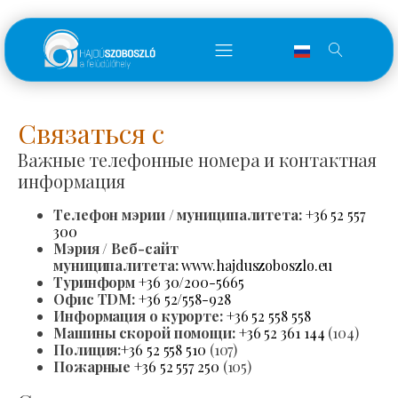
Связаться с
Важные телефонные номера и контактная
информация
Телефон мэрии / муниципалитета:
+36 52 557
300
Мэрия / Веб-сайт
муниципалитета:
www.hajduszoboszlo.eu
Туринформ
+36 30/200-5665
Офис TDM:
+36 52/558-928
Информация о курорте:
+36 52 558 558
Машины скорой помощи:
+36 52 361 144
(104)
Полиция:
+36 52 558 510
(107)
Пожарные
+36 52 557 250
(105)