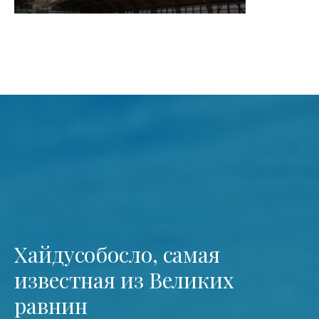
Хайдусобосло, самая
известная из Великих
равнин