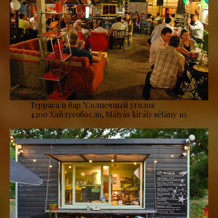
Терраса и бар "Солнечный уголок
4200 Хайдусобосло, Mátyás király sétány 10.