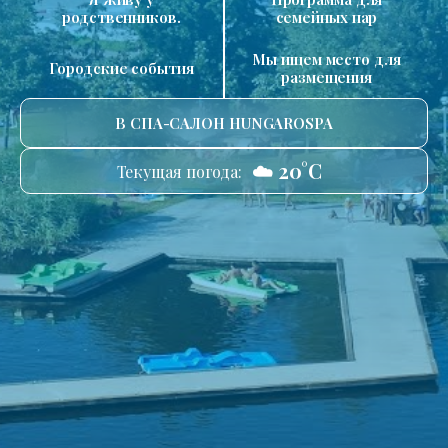
родственников.
семейных пар
Мы ищем место для
Городские события
размещения
В СПА-САЛОН HUNGAROSPA
☁️ 20°C
Текущая погода: