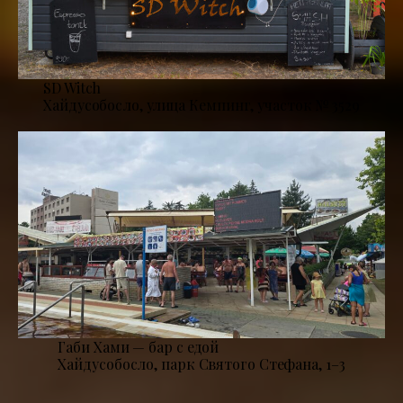
SD Witch
Хайдусобосло, улица Кемпинг, участок № 3529
Габи Хами — бар с едой
Хайдусобосло, парк Святого Стефана, 1–3