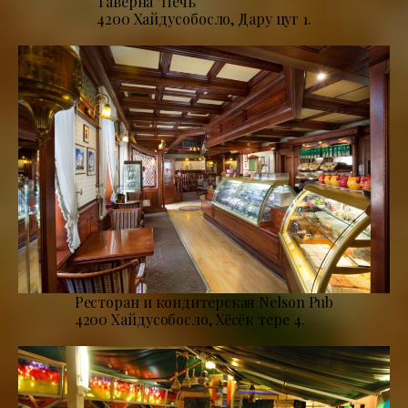
Таверна "Печь
4200 Хайдусобосло, Дару цуг 1.
Ресторан и кондитерская Nelson Pub
4200 Хайдусобосло, Хёсёк тере 4.