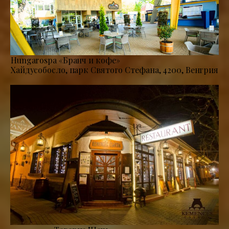
Hungarospa «Бранч и кофе»
Хайдусобосло, парк Святого Стефана, 4200, Венгрия