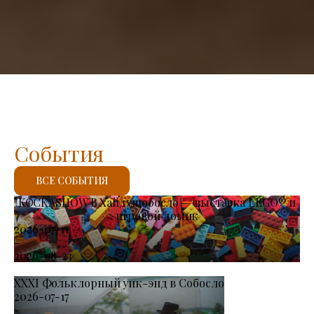
События
ВСЕ СОБЫТИЯ
KOCKASHOW В Хайдушобосло — выставка LEGO® и
игровой домик
2026-07-11
-
2026-08-23
XXXI Фольклорный уик-энд в Собосло
2026-07-17
-