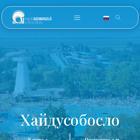
Хайдусобосло
Я живу у
Программа для