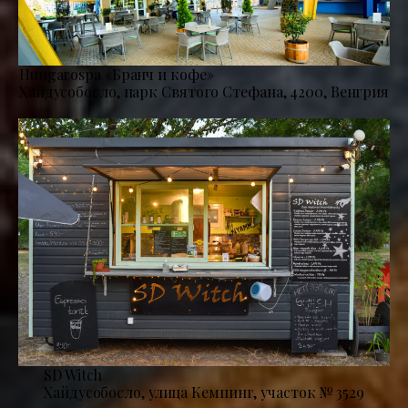
Hungarospa «Бранч и кофе»
Хайдусобосло, парк Святого Стефана, 4200, Венгрия
SD Witch
Хайдусобосло, улица Кемпинг, участок № 3529