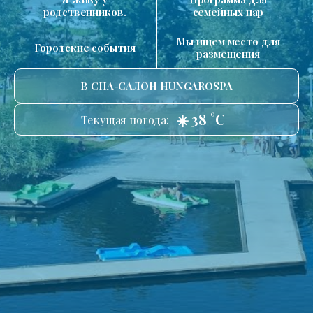
родственников.
семейных пар
Мы ищем место для
Городские события
размещения
В СПА-САЛОН HUNGAROSPA
☀️ 38 °C
Текущая погода: