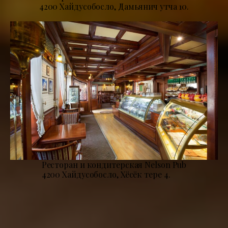
4200 Хайдусобосло, Дамьянич утча 10.
Ресторан и кондитерская Nelson Pub
4200 Хайдусобосло, Хёсёк тере 4.