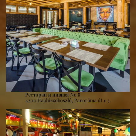
Ресторан и пивная No.8
4200 Hajdúszoboszló, Panoráma út 1-3.