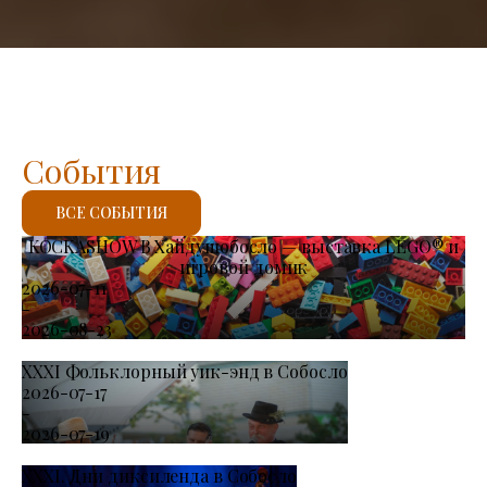
События
ВСЕ СОБЫТИЯ
KOCKASHOW В Хайдушобосло — выставка LEGO® и
игровой домик
2026-07-11
-
2026-08-23
XXXI Фольклорный уик-энд в Собосло
2026-07-17
-
2026-07-19
XXXI. Дни диксиленда в Собосло