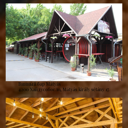
Винный бар Mátyás
4200 Хайдусобосло, Mátyás király sétány 17.