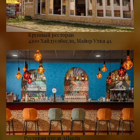
Крупный ресторан
4200 Хайдусобосло, Майор Утка 41.
Ресторан отеля Atlantis