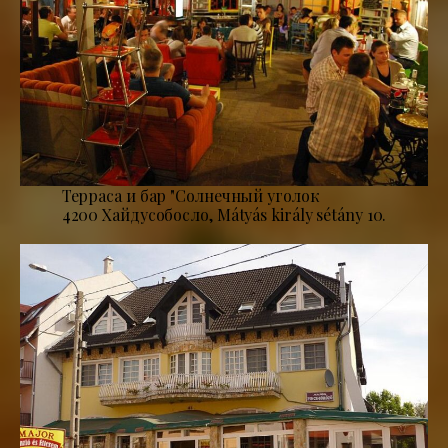
Терраса и бар "Солнечный уголок
4200 Хайдусобосло, Mátyás király sétány 10.