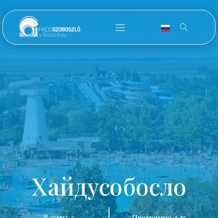
Хайдусобосло
Я живу у
Программа для