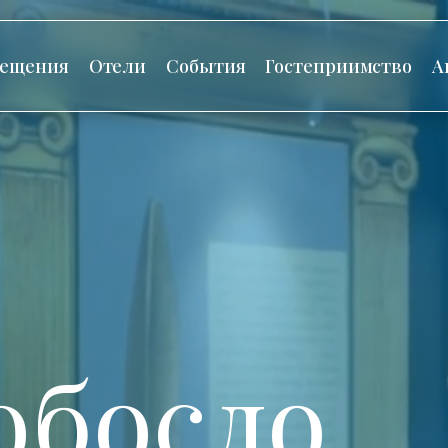
сещения
Отели
События
Гостеприимство
А
обосло