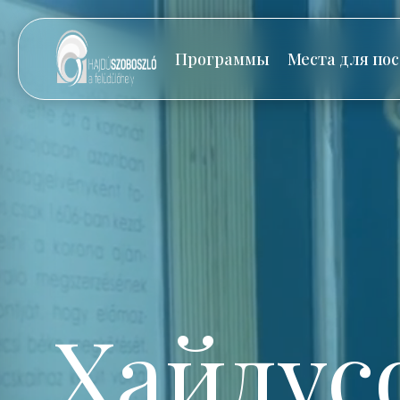
Программы
Места для по
Хайдус