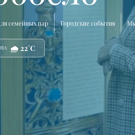
ля семейных пар
Городские события
Мы
🌧️ 22°C
ДА: