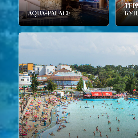
TЕР
AQUA-PALACE
КУП