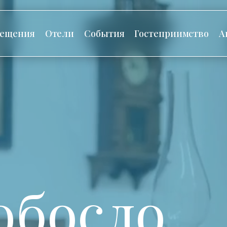
сещения
Отели
События
Гостеприимство
А
обосло