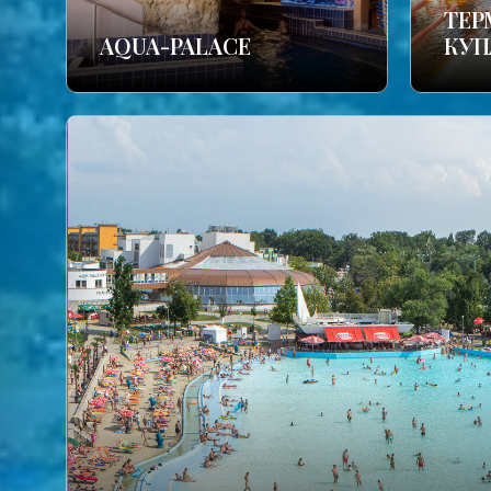
TЕР
AQUA-PALACE
КУП