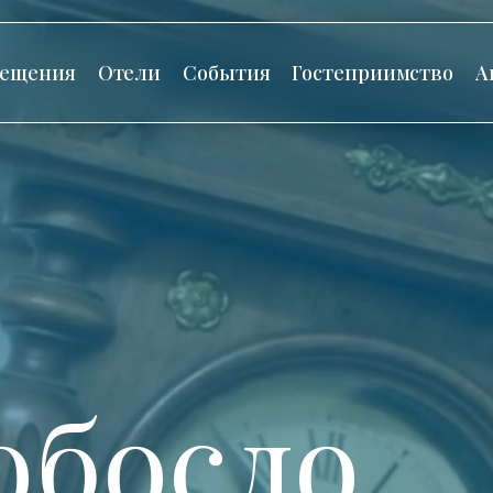
сещения
Отели
События
Гостеприимство
А
обосло