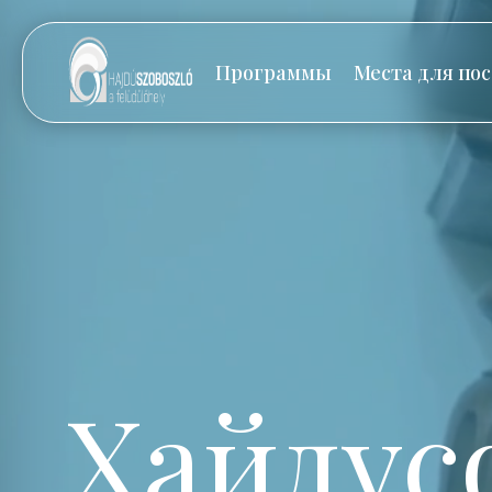
Программы
Места для по
Хайдус