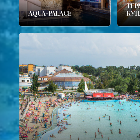
TЕР
AQUA-PALACE
КУП