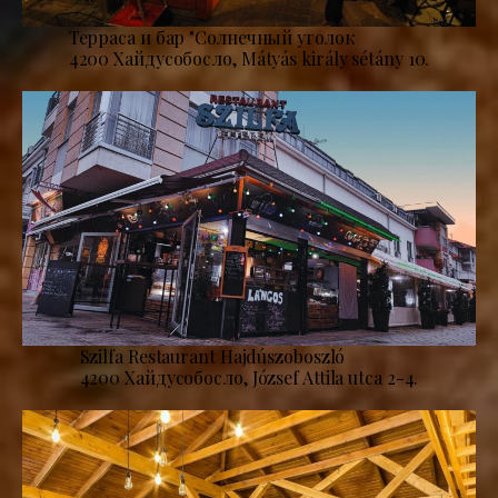
Терраса и бар "Солнечный уголок
4200 Хайдусобосло, Mátyás király sétány 10.
Szilfa Restaurant Hajdúszoboszló
4200 Хайдусобосло, József Attila utca 2-4.