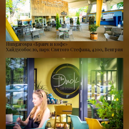
Hungarospa «Бранч и кофе»
Хайдусобосло, парк Святого Стефана, 4200, Венгрия