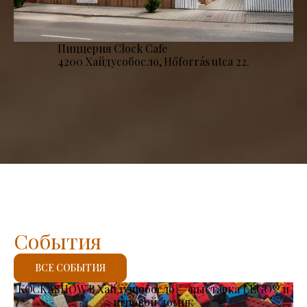
Пиццерия Clock Cafe
4200 Хайдусобосло, Hőforrás utca 22.
События
ВСЕ СОБЫТИЯ
KOCKASHOW В Хайдушобосло — выставка LEGO® и
игровой домик