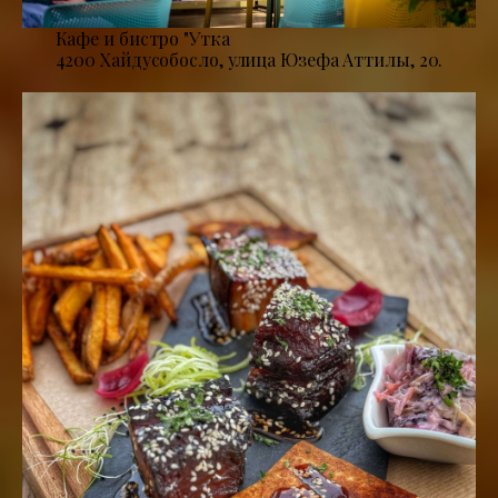
Кафе и бистро "Утка
4200 Хайдусобосло, улица Юзефа Аттилы, 20.