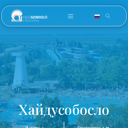
Хайдусобосло
Я живу у
Программа для