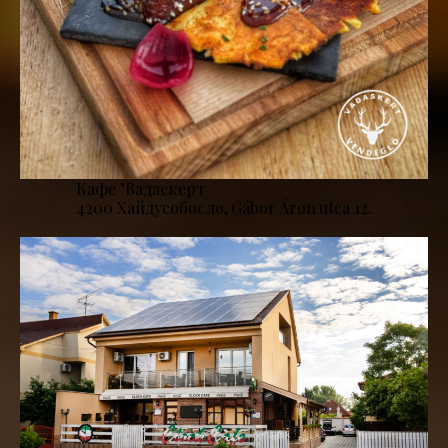
Кафе "Вадаскерт
4200 Хайдусобосло, Gábor Áron utca 12.