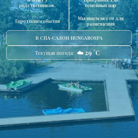
родственников.
семейных пар
Мы ищем место для
Городские события
размещения
В СПА-САЛОН HUNGAROSPA
☁️ 29 °C
Текущая погода: