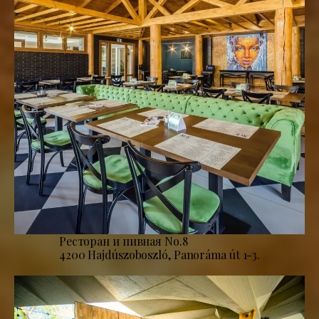
Ресторан и пивная No.8
4200 Hajdúszoboszló, Panoráma út 1-3.