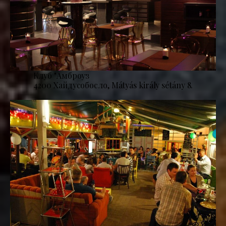
Клуб "Амброуз
4200 Хайдусобосло, Mátyás király sétány 8.