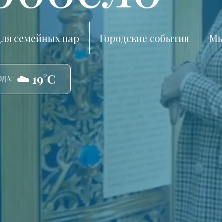
ля семейных пар
Городские события
Мы
☁️ 19°C
ДА: