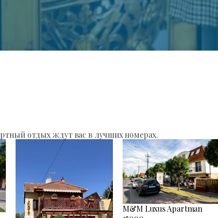
ртный отдых ждут вас в лучших номерах.
M&M Luxus Apartman
15000