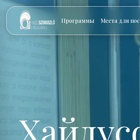
Программы
Места для по
Хайдус