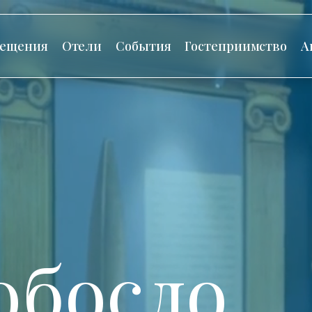
сещения
Отели
События
Гостеприимство
А
обосло