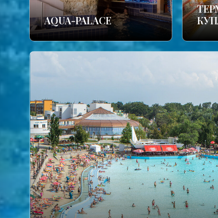
TЕР
AQUA-PALACE
КУП