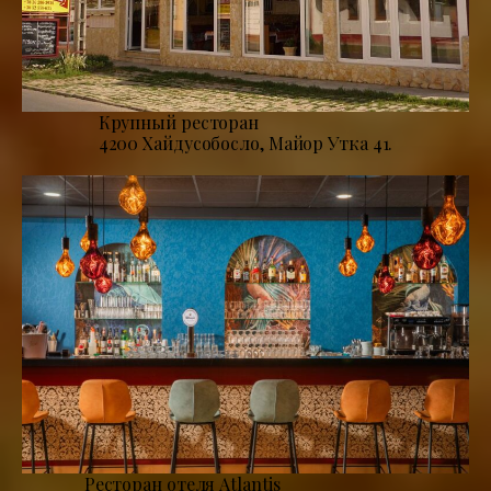
Крупный ресторан
4200 Хайдусобосло, Майор Утка 41.
Ресторан отеля Atlantis