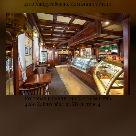
4200 Хайдусобосло, Дамьянич утча 10.
Ресторан и кондитерская Nelson Pub
4200 Хайдусобосло, Хёсёк тере 4.