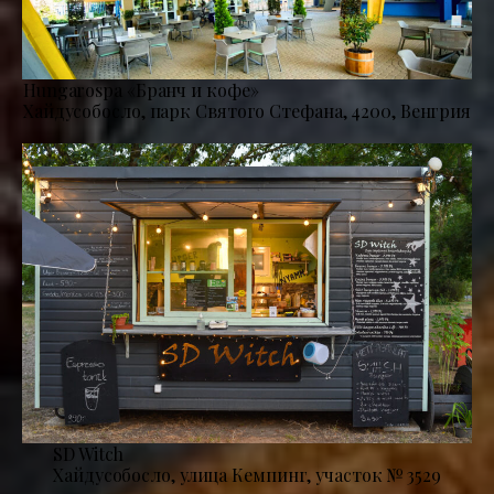
Hungarospa «Бранч и кофе»
Хайдусобосло, парк Святого Стефана, 4200, Венгрия
SD Witch
Хайдусобосло, улица Кемпинг, участок № 3529