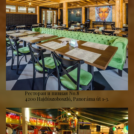
Ресторан и пивная No.8
4200 Hajdúszoboszló, Panoráma út 1-3.