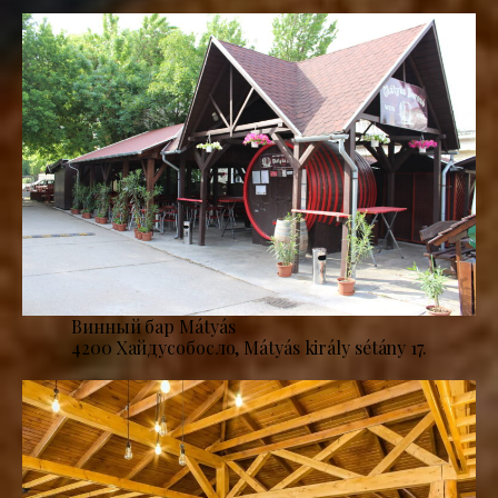
Винный бар Mátyás
4200 Хайдусобосло, Mátyás király sétány 17.