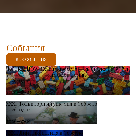
События
ВСЕ СОБЫТИЯ
KOCKASHOW В Хайдушобосло — выставка LEGO® и
игровой домик
2026-07-11
-
2026-08-23
XXXI Фольклорный уик-энд в Собосло
2026-07-17
-
2026-07-19
XXXI. Дни диксиленда в Собосло