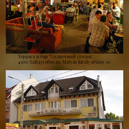
Терраса и бар "Солнечный уголок
4200 Хайдусобосло, Mátyás király sétány 10.