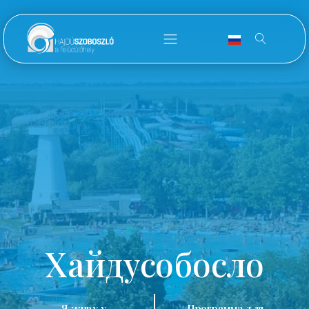
Хайдусобосло
Я живу у
Программа для