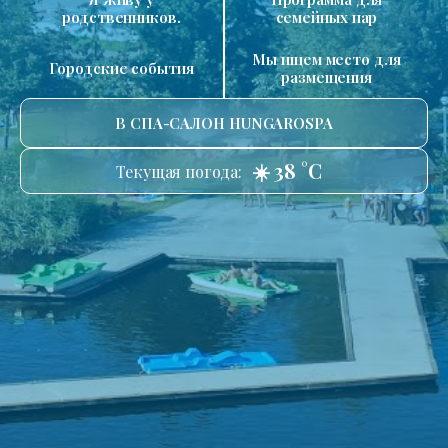
родственников.
семейных пар
Мы ищем место для
Городские события
размещения
В СПА-САЛОН HUNGAROSPA
☀️ 38 °C
Текущая погода: