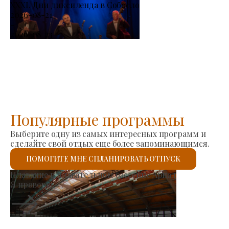
XXXI. Дни диксиленда в Собосло
2026-08-21
-
2026-08-23
Популярные программы
Выберите одну из самых интересных программ и
сделайте свой отдых еще более запоминающимся.
ПОМОГИТЕ МНЕ СПЛАНИРОВАТЬ ОТПУСК
Рынок производителей
Рим
 проверю.
Я п