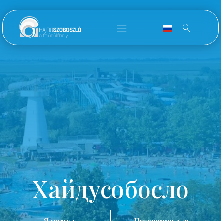
Хайдусобосло
Я живу у
Программа для