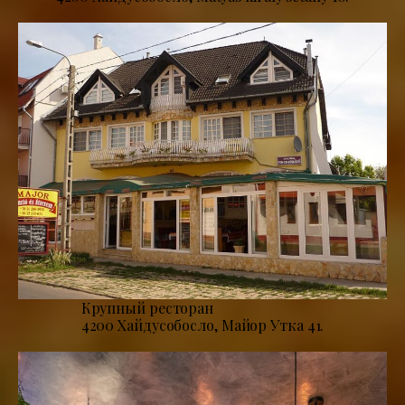
Крупный ресторан
4200 Хайдусобосло, Майор Утка 41.