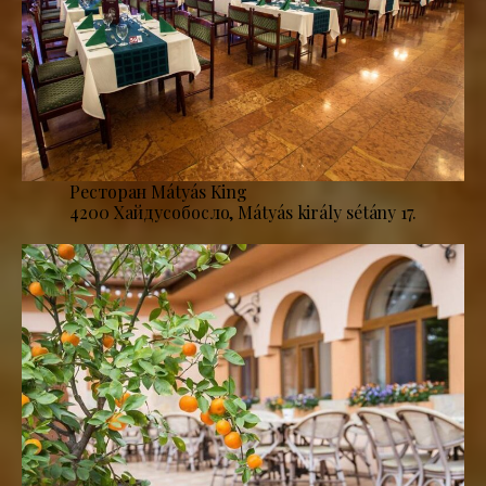
Ресторан Mátyás King
4200 Хайдусобосло, Mátyás király sétány 17.