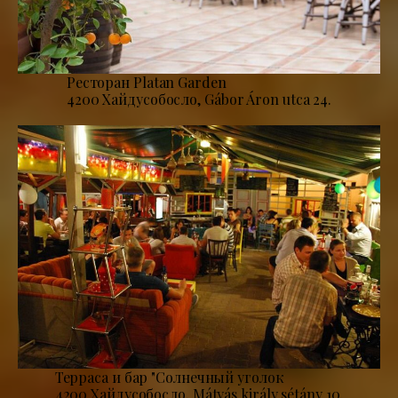
Ресторан Platan Garden
4200 Хайдусобосло, Gábor Áron utca 24.
Терраса и бар "Солнечный уголок
4200 Хайдусобосло, Mátyás király sétány 10.