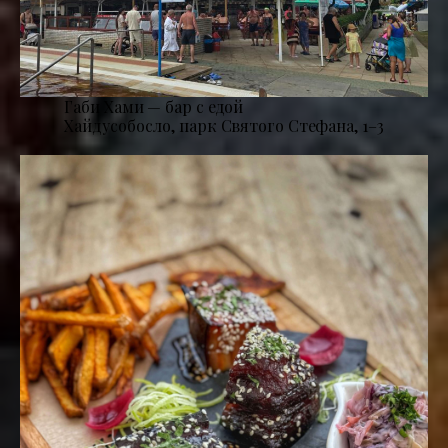
Габи Хами — бар с едой
Хайдусобосло, парк Святого Стефана, 1–3