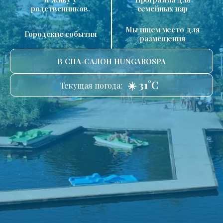
родственников.
семейных пар
Мы ищем место для
Городские события
размещения
В СПА-САЛОН HUNGAROSPA
☀️ 31°C
Текущая погода: