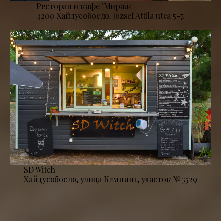
Ресторан и кафе "Мираж
4200 Хайдусобосло, József Attila utca 5-7.
SD Witch
Хайдусобосло, улица Кемпинг, участок № 3529