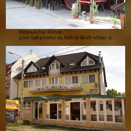
Винный бар Mátyás
4200 Хайдусобосло, Mátyás király sétány 17.