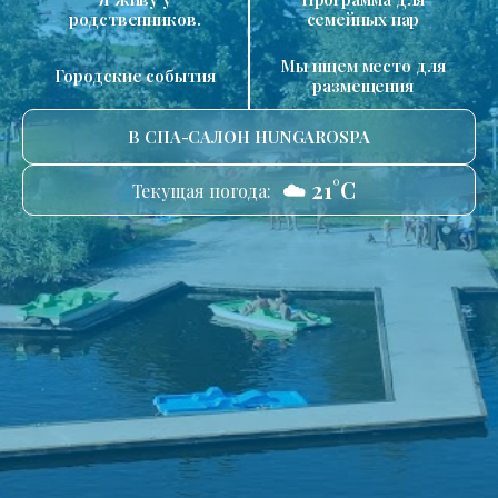
родственников.
семейных пар
Мы ищем место для
Городские события
размещения
В СПА-САЛОН HUNGAROSPA
☁️ 21°C
Текущая погода: