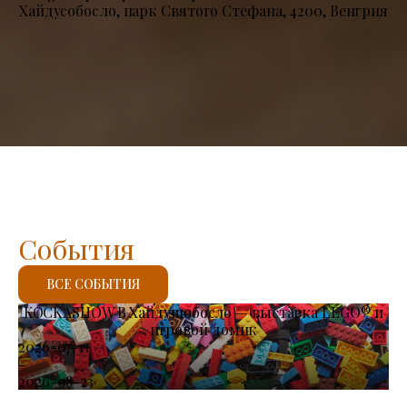
Хайдусобосло, парк Святого Стефана, 4200, Венгрия
События
ВСЕ СОБЫТИЯ
KOCKASHOW В Хайдушобосло — выставка LEGO® и
игровой домик
2026-07-11
-
2026-08-23