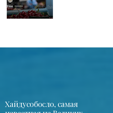
Я проверю.
Хайдусобосло, самая
известная из Великих