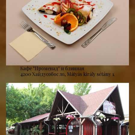
Кафе "Променад" и блинная
4200 Хайдусобосло, Mátyás király sétány 1.