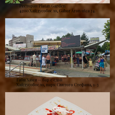
Ресторан Platan Garden
4200 Хайдусобосло, Gábor Áron utca 24.
Габи Хами — бар с едой
Хайдусобосло, парк Святого Стефана, 1–3