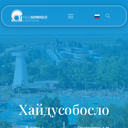
Хайдусобосло
Я живу у
Программа для