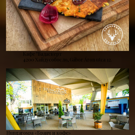
Кафе "Вадаскерт
4200 Хайдусобосло, Gábor Áron utca 12.
Hungarospa «Бранч и кофе»