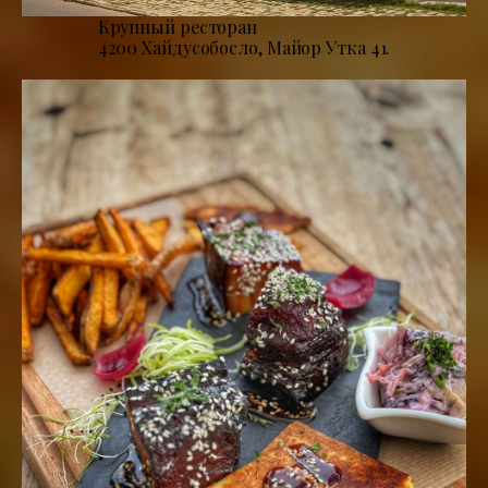
Крупный ресторан
4200 Хайдусобосло, Майор Утка 41.