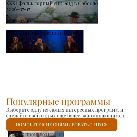
XXXI Фольклорный уик-энд в Собосло
2026-07-17
-
2026-07-19
XXXI. Дни диксиленда в Собосло
2026-08-21
-
2026-08-23
Популярные программы
Выберите одну из самых интересных программ и
сделайте свой отдых еще более запоминающимся.
ПОМОГИТЕ МНЕ СПЛАНИРОВАТЬ ОТПУСК
Римско-католическая церковь Святого Ласло