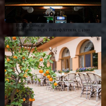
PLATZ, Собосло
Хайдусобосло, ул. Йожеф Аттила, 2, 4200