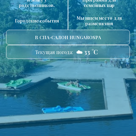
родственников.
семейных пар
Мы ищем место для
Городские события
размещения
В СПА-САЛОН HUNGAROSPA
☁️ 33 °C
Текущая погода: