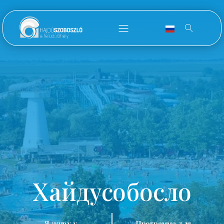
Хайдусобосло
Я живу у
Программа для