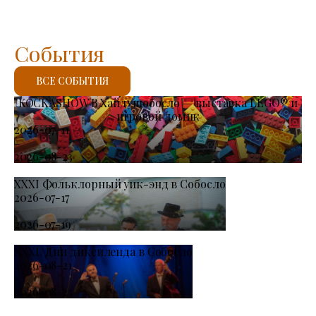
События
ВСЕ СОБЫТИЯ
KOCKASHOW В Хайдушобосло — выставка LEGO® и
игровой домик
2026-07-11
-
2026-08-23
XXXI Фольклорный уик-энд в Собосло
2026-07-17
-
2026-07-19
XXXI. Дни диксиленда в Собосло
2026-08-21
-
2026-08-23