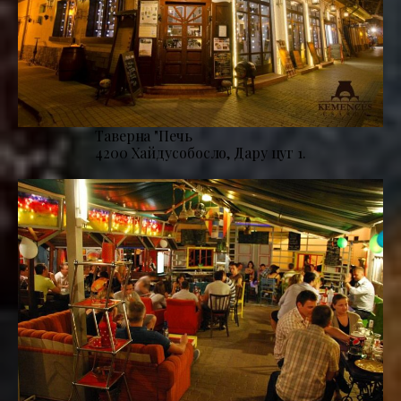
Таверна "Печь
4200 Хайдусобосло, Дару цуг 1.