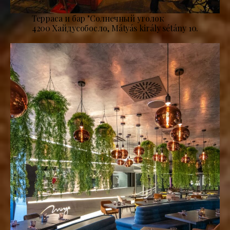
Терраса и бар "Солнечный уголок
4200 Хайдусобосло, Mátyás király sétány 10.