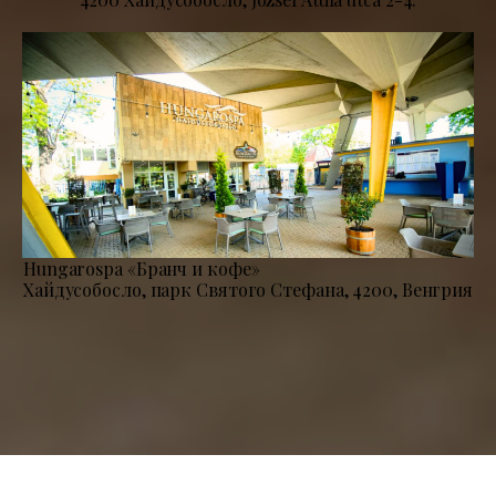
Hungarospa «Бранч и кофе»
Хайдусобосло, парк Святого Стефана, 4200, Венгрия