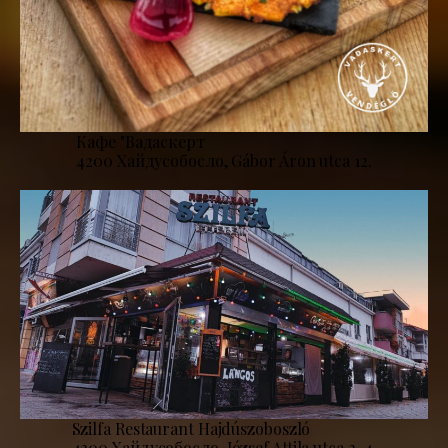
Кафе "Вадаскерт
4200 Хайдусобосло, Gábor Áron utca 12.
Szilfa Restaurant Hajdúszoboszló
4200 Хайдусобосло, József Attila utca 2-4.