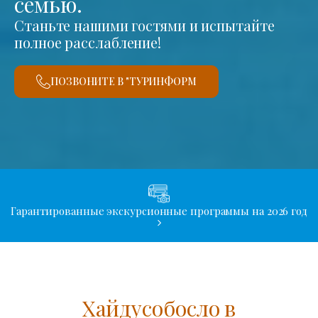
семью.
Станьте нашими гостями и испытайте
полное расслабление!
ПОЗВОНИТЕ В "ТУРИНФОРМ
Гарантированные экскурсионные программы на 2026 год
Хайдусобосло в