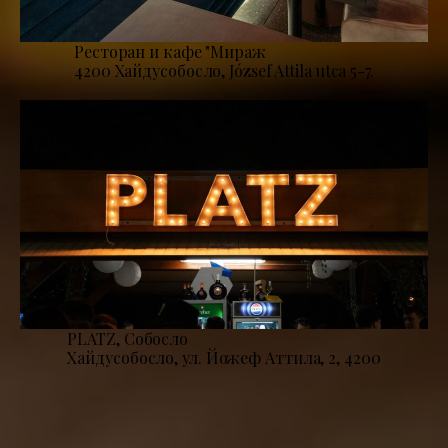
Ресторан и кафе "Мираж
4200 Хайдусобосло, József Attila utca 5-7.
PLATZ, Собосло
Хайдусобосло, ул. Йожеф Аттила, 2, 4200