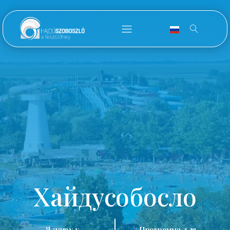
Хайдусобосло
Я живу у
Программа для