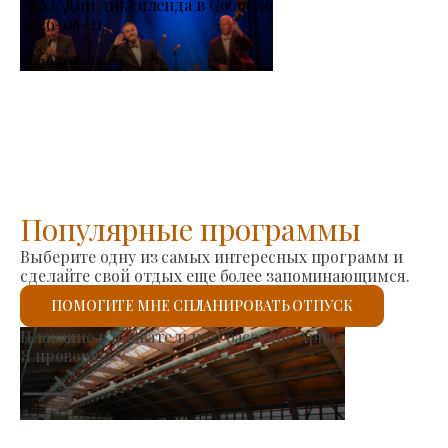
XXXI. Дни диксиленда в Собосло
2026-08-21
-
2026-08-23
Популярные программы
Выберите одну из самых интересных программ и
сделайте свой отдых еще более запоминающимся.
ПОМОГИТЕ МНЕ СПЛАНИРОВАТЬ ОТПУСК
ок производителей
Римск
роверю.
Я про