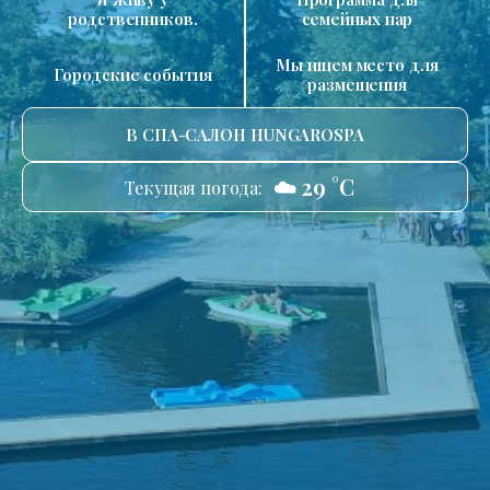
родственников.
семейных пар
Мы ищем место для
Городские события
размещения
В СПА-САЛОН HUNGAROSPA
☁️ 29 °C
Текущая погода: