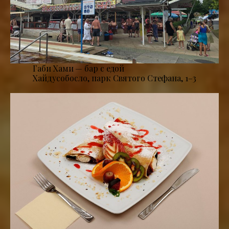
Габи Хами — бар с едой
Хайдусобосло, парк Святого Стефана, 1–3