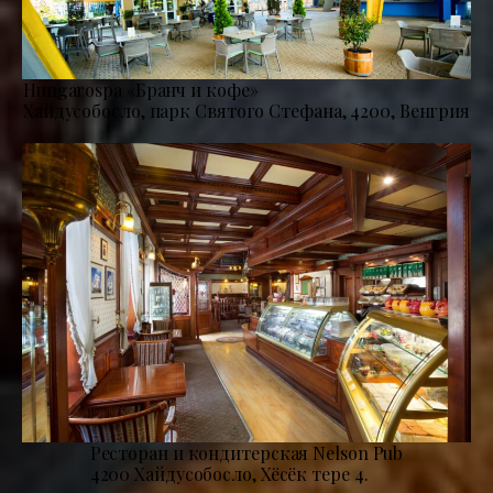
Hungarospa «Бранч и кофе»
Хайдусобосло, парк Святого Стефана, 4200, Венгрия
Ресторан и кондитерская Nelson Pub
4200 Хайдусобосло, Хёсёк тере 4.