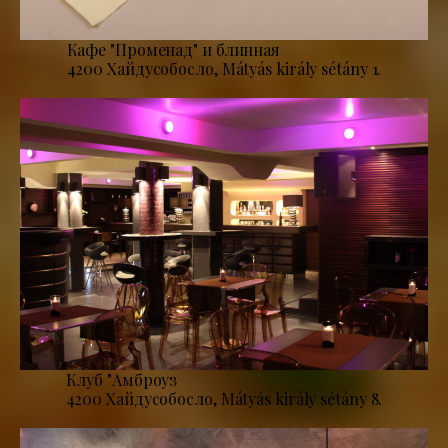
Кафе "Променад" и блинная
4200 Хайдусобосло, Mátyás király sétány 1.
Клуб "Амброуз
4200 Хайдусобосло, Mátyás király sétány 8.