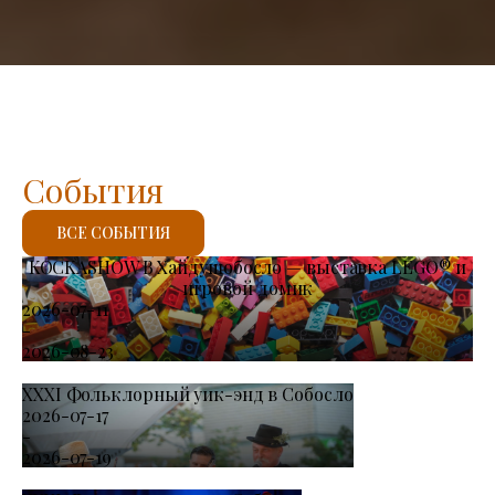
События
ВСЕ СОБЫТИЯ
KOCKASHOW В Хайдушобосло — выставка LEGO® и
игровой домик
2026-07-11
-
2026-08-23
XXXI Фольклорный уик-энд в Собосло
2026-07-17
-
2026-07-19