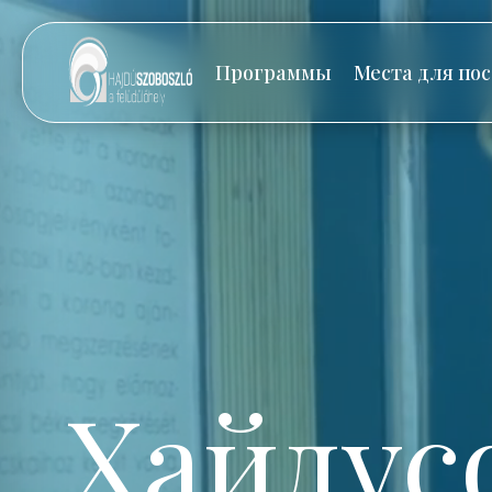
Программы
Места для по
Хайдус