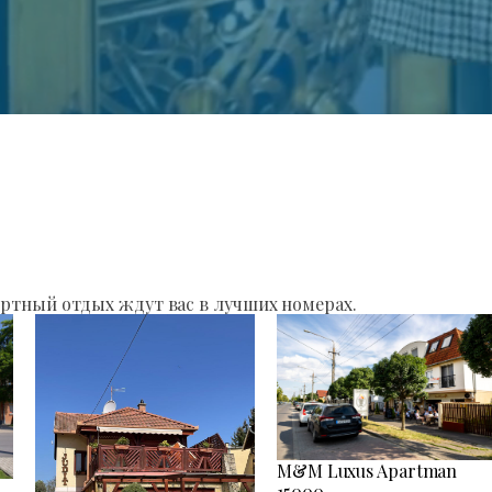
ртный отдых ждут вас в лучших номерах.
M&M Luxus Apartman
15000