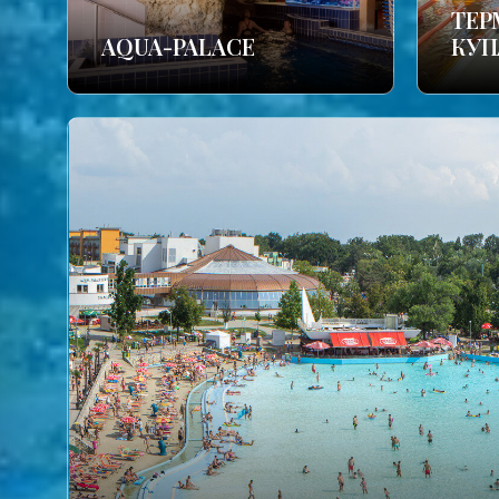
TЕР
AQUA-PALACE
КУП