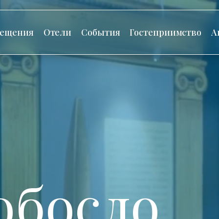
сещения
Отели
События
Гостеприимство
А
обосло