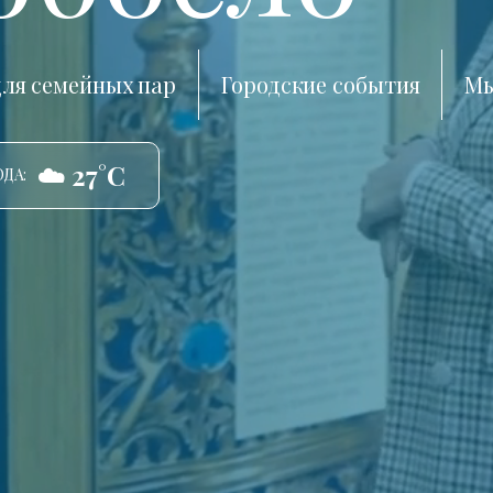
ля семейных пар
Городские события
Мы
☁️ 27°C
ДА: