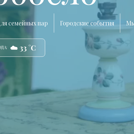
ля семейных пар
Городские события
Мы
☁️ 33 °C
ДА: