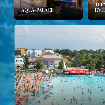
TЕР
AQUA-PALACE
КУП