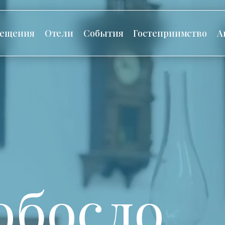
сещения
Отели
События
Гостеприимство
А
обосло