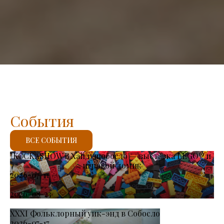
События
ВСЕ СОБЫТИЯ
KOCKASHOW В Хайдушобосло — выставка LEGO® и
игровой домик
2026-07-11
-
2026-08-23
XXXI Фольклорный уик-энд в Собосло
2026-07-17