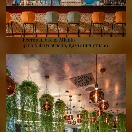
Ресторан отеля Atlantis
4200 Хайдусобосло, Дамьянич утча 10.