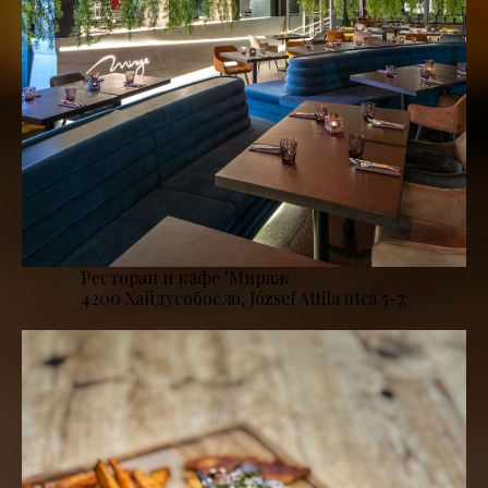
Ресторан и кафе "Мираж
4200 Хайдусобосло, József Attila utca 5-7.