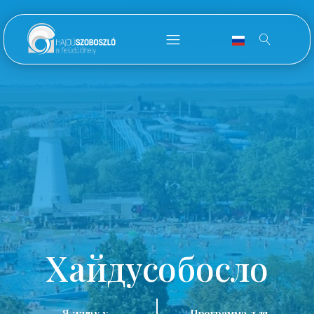
Хайдусобосло
Я живу у
Программа для