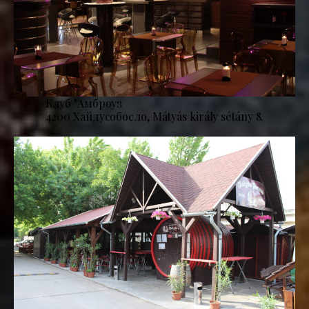
Клуб "Амброуз
4200 Хайдусобосло, Mátyás király sétány 8.