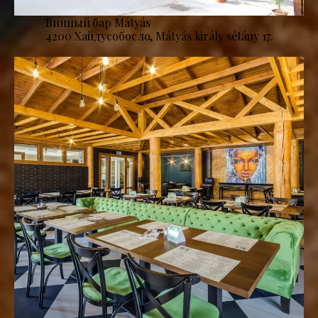
Винный бар Mátyás
4200 Хайдусобосло, Mátyás király sétány 17.