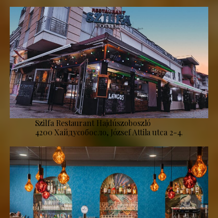
Szilfa Restaurant Hajdúszoboszló
4200 Хайдусобосло, József Attila utca 2-4.