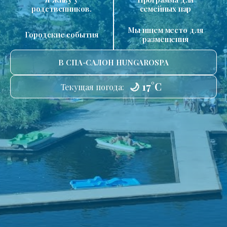
родственников.
семейных пар
Мы ищем место для
Городские события
размещения
В СПА-САЛОН HUNGAROSPA
🌙 17°C
Текущая погода: