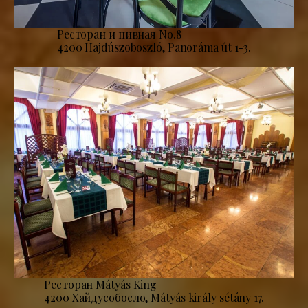
Ресторан и пивная No.8
4200 Hajdúszoboszló, Panoráma út 1-3.
Ресторан Mátyás King
4200 Хайдусобосло, Mátyás király sétány 17.