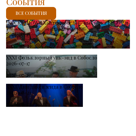
События
ВСЕ СОБЫТИЯ
KOCKASHOW В Хайдушобосло — выставка LEGO® и
игровой домик
2026-07-11
-
2026-08-23
XXXI Фольклорный уик-энд в Собосло
2026-07-17
-
2026-07-19
XXXI. Дни диксиленда в Собосло
2026-08-21
-
2026-08-23