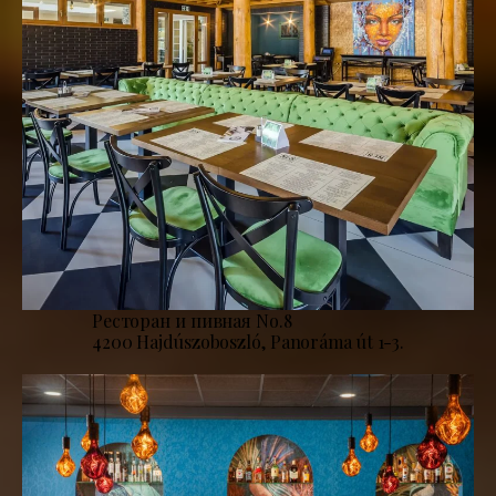
Ресторан и пивная No.8
4200 Hajdúszoboszló, Panoráma út 1-3.