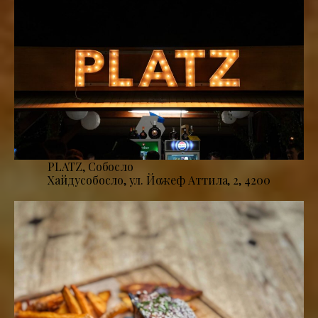
PLATZ, Собосло
Хайдусобосло, ул. Йожеф Аттила, 2, 4200