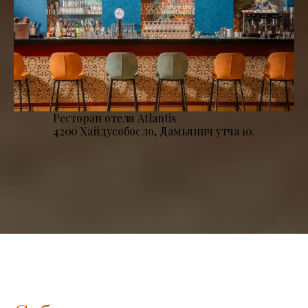
Ресторан отеля Atlantis
4200 Хайдусобосло, Дамьянич утча 10.