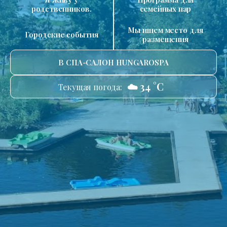
родственников.
семейных пар
Мы ищем место для
Городские события
размещения
В СПА-САЛОН HUNGAROSPA
☁️ 34 °C
Текущая погода: