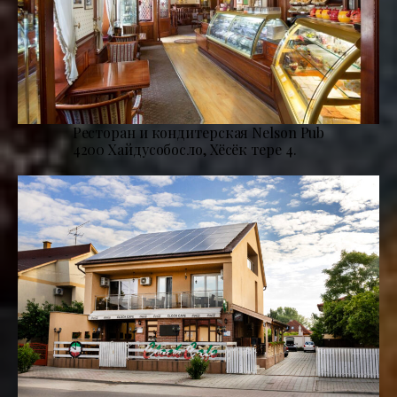
Ресторан и кондитерская Nelson Pub
4200 Хайдусобосло, Хёсёк тере 4.