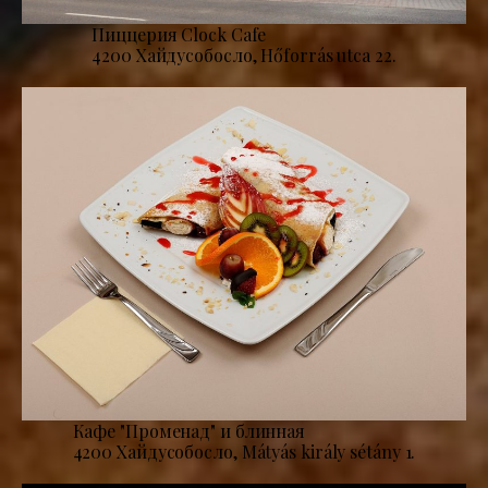
Пиццерия Clock Cafe
4200 Хайдусобосло, Hőforrás utca 22.
Кафе "Променад" и блинная
4200 Хайдусобосло, Mátyás király sétány 1.