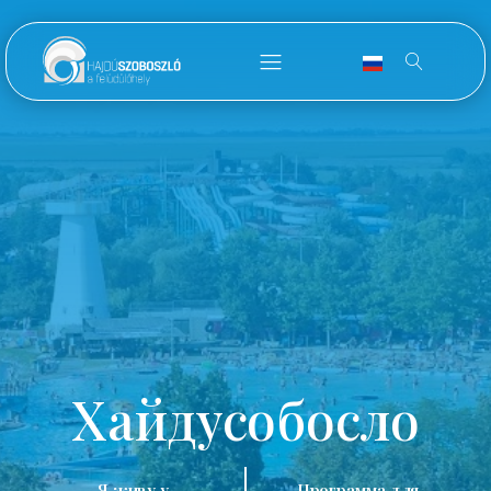
Хайдусобосло
Я живу у
Программа для