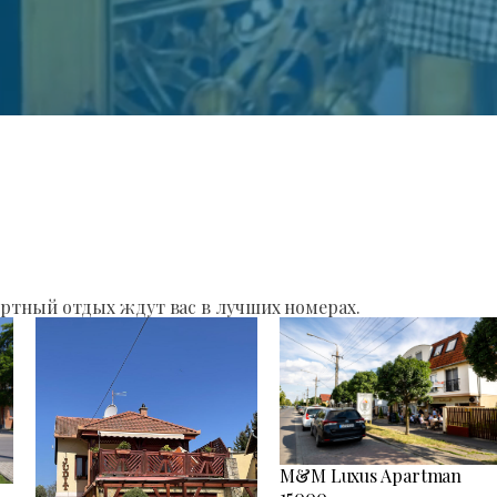
ртный отдых ждут вас в лучших номерах.
M&M Luxus Apartman
15000