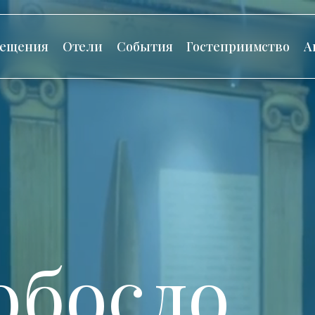
сещения
Отели
События
Гостеприимство
А
обосло