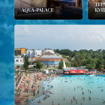
TЕР
AQUA-PALACE
КУП