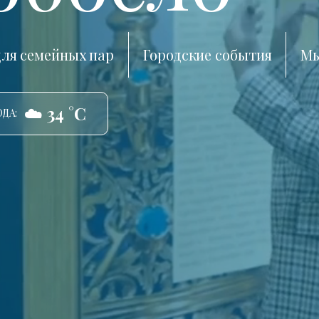
ля семейных пар
Городские события
Мы
☁️ 34 °C
ДА: