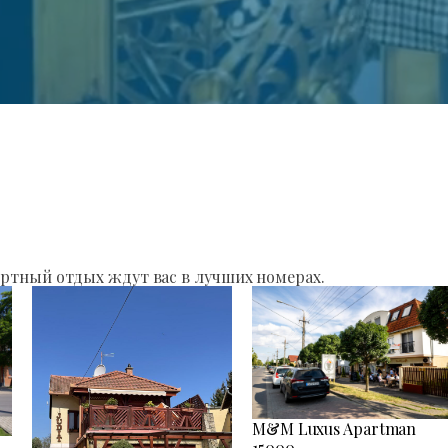
ртный отдых ждут вас в лучших номерах.
M&M Luxus Apartman
15000