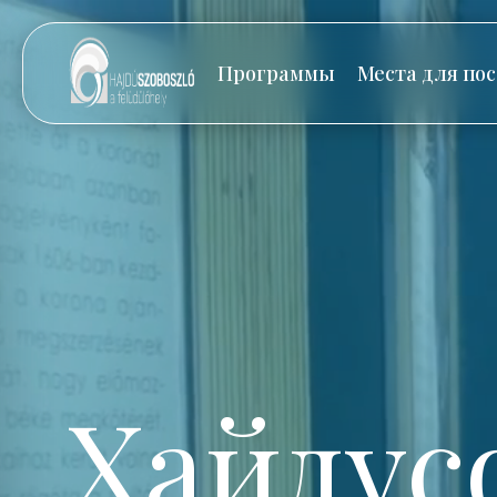
Программы
Места для по
Хайдус