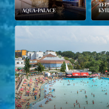
TЕР
AQUA-PALACE
КУП