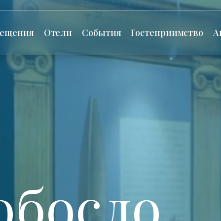
сещения
Отели
События
Гостеприимство
А
обосло