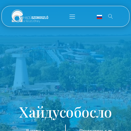
Хайдусобосло
Я живу у
Программа для