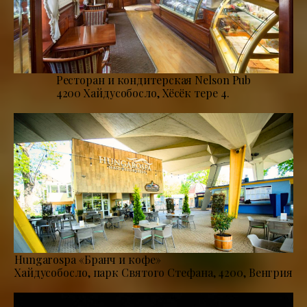
Ресторан и кондитерская Nelson Pub
4200 Хайдусобосло, Хёсёк тере 4.
Hungarospa «Бранч и кофе»
Хайдусобосло, парк Святого Стефана, 4200, Венгрия