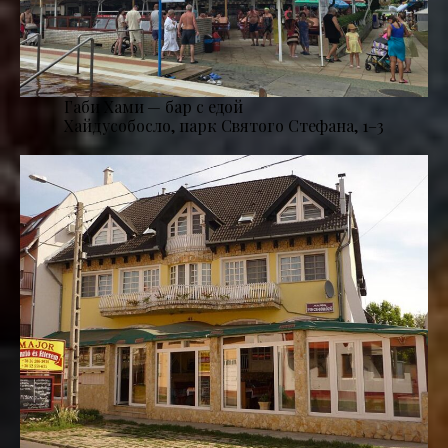
Габи Хами — бар с едой
Хайдусобосло, парк Святого Стефана, 1–3