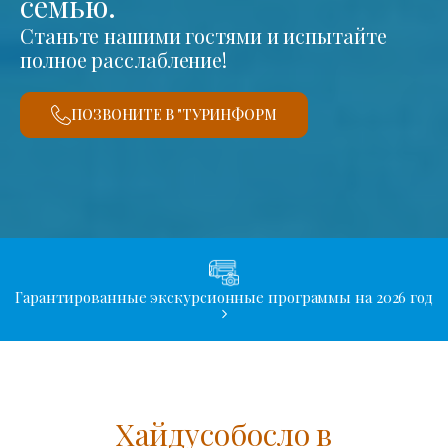
семью.
Станьте нашими гостями и испытайте
полное расслабление!
ПОЗВОНИТЕ В "ТУРИНФОРМ
Гарантированные экскурсионные программы на 2026 год
Хайдусобосло в