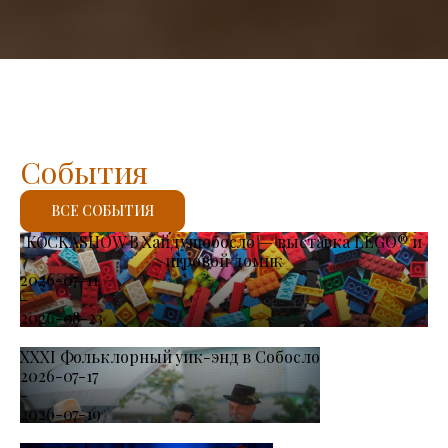
События
ВСЕ СОБЫТИЯ
KOCKASHOW В Хайдушобосло — выставка LEGO® и
игровой домик
2026-07-11
-
2026-08-23
XXXI Фольклорный уик-энд в Собосло
2026-07-17
-
2026-07-19