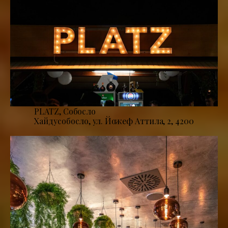
PLATZ, Собосло
Хайдусобосло, ул. Йожеф Аттила, 2, 4200