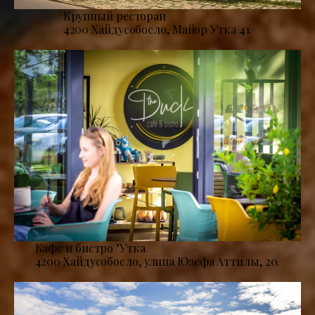
Крупный ресторан
4200 Хайдусобосло, Майор Утка 41.
Кафе и бистро "Утка
4200 Хайдусобосло, улица Юзефа Аттилы, 20.