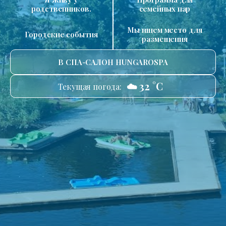
родственников.
семейных пар
Мы ищем место для
Городские события
размещения
В СПА-САЛОН HUNGAROSPA
☁️ 32 °C
Текущая погода: