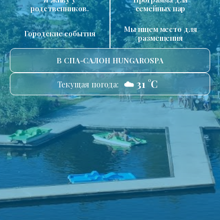
родственников.
семейных пар
Мы ищем место для
Городские события
размещения
В СПА-САЛОН HUNGAROSPA
☁️ 31 °C
Текущая погода: