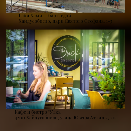
Габи Хами — бар с едой
Хайдусобосло, парк Святого Стефана, 1–3
Кафе и бистро "Утка
4200 Хайдусобосло, улица Юзефа Аттилы, 20.