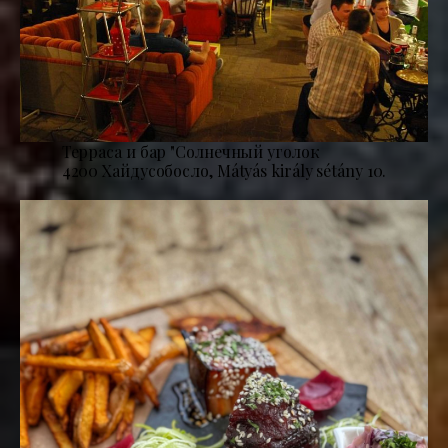
Терраса и бар "Солнечный уголок
4200 Хайдусобосло, Mátyás király sétány 10.