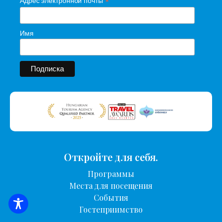
*
Адрес электронной почты
Имя
Откройте для себя.
Программы
Места для посещения
События
ПОИСК ЖИЛЬЯ
Гостеприимство