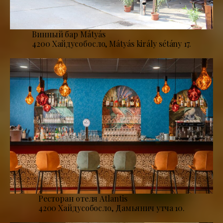
Винный бар Mátyás
4200 Хайдусобосло, Mátyás király sétány 17.
Ресторан отеля Atlantis
4200 Хайдусобосло, Дамьянич утча 10.