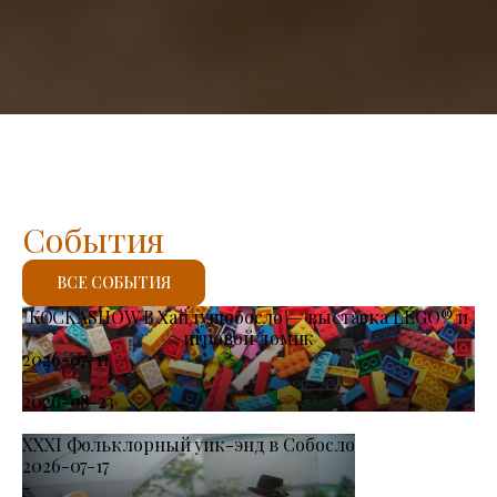
События
ВСЕ СОБЫТИЯ
KOCKASHOW В Хайдушобосло — выставка LEGO® и
игровой домик
2026-07-11
-
2026-08-23
XXXI Фольклорный уик-энд в Собосло
2026-07-17
-