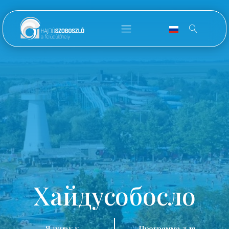
Хайдусобосло
Я живу у
Программа для