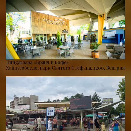
Hungarospa «Бранч и кофе»
Хайдусобосло, парк Святого Стефана, 4200, Венгрия