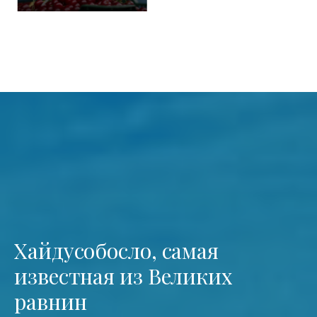
Хайдусобосло, самая
известная из Великих
равнин