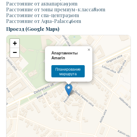
Расстояние от аквапарка
930
m
Расстояние от зоны премиум-класса
810
m
Расстояние от спа-центра
310
m
Расстояние от Aqua-Palace
460
m
Проезд (Google Maps)
+
×
−
Апартаменты
Amarin
Планирование
маршрута