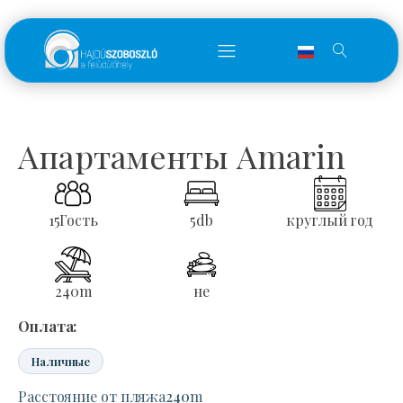
Апартаменты Amarin
15
Гость
5
db
круглый год
240
m
не
Оплата:
Наличные
Расстояние от пляжа
240
m