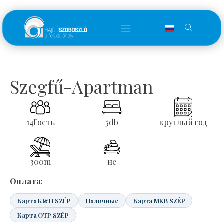
Szegfű-Apartman
14
Гость
5
db
круглый год
300
m
не
Оплата:
Карта K&H SZÉP
Наличные
Карта MKB SZÉP
Карта OTP SZÉP