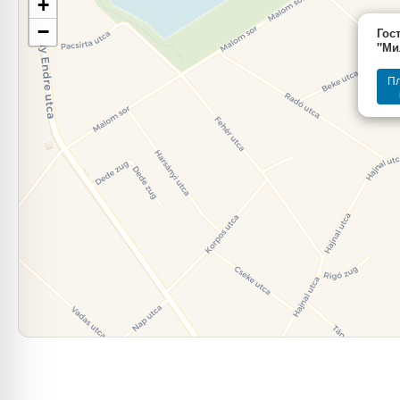
+
−
Гос
"Ми
П