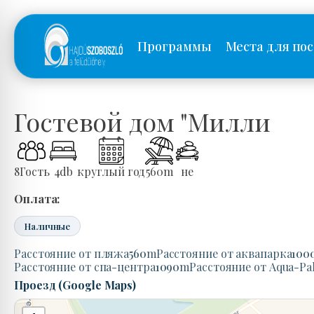
Программы
Места для по
Гостевой дом "Милли
8
Гость
4
db
круглый год
560
m
не
Оплата:
Наличные
Расстояние от пляжа
560
m
Расстояние от аквапарка
100
Расстояние от спа-центра
1090
m
Расстояние от Aqua-Pa
Проезд (Google Maps)