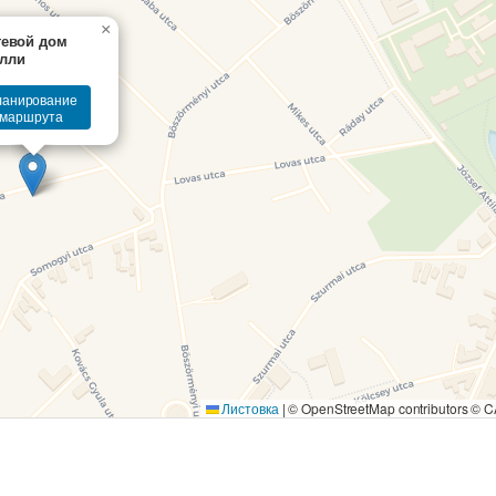
×
тевой дом
лли
ланирование
маршрута
Листовка
|
© OpenStreetMap contributors ©