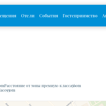
сещения
Отели
События
Гостеприимство
А
0
m
Расстояние от зоны премиум-класса
560
m
lace
950
m