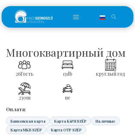
Многоквартирный дом
26
Гость
13
db
круглый год
230
m
не
Оплата:
Банковская карта
Карта K&H SZÉP
Наличные
Карта MKB SZÉP
Карта OTP SZÉP