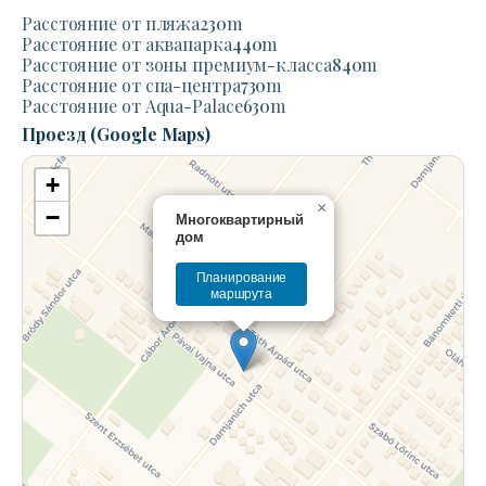
Расстояние от пляжа
230
m
Расстояние от аквапарка
440
m
Расстояние от зоны премиум-класса
840
m
Расстояние от спа-центра
730
m
Расстояние от Aqua-Palace
630
m
Проезд (Google Maps)
+
×
−
Многоквартирный
дом
Планирование
маршрута