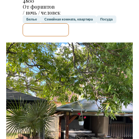
4800
От форинтов
/ ночь / человек
Белье
Семейная комната, квартира
Посуда
Я ПРОВЕРЮ.