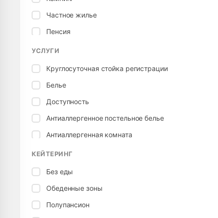
Частное жилье
Пенсия
Гостевой дом
УСЛУГИ
Круглосуточная стойка регистрации
Белье
Доступность
Антиаллергенное постельное белье
Антиаллергенная комната
Подключение к электричеству
КЕЙТЕРИНГ
Настольный теннис
Без еды
Детская кровать
Обеденные зоны
Безопасно для детей
Полупансион
Детский стульчик, стульчик для кормления