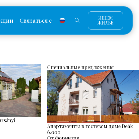
ИЩЕМ
кции
Связаться с
ЖИЛЬЕ
Специальные предложения
rsányi
Апартаменты в гостевом доме Deák
6.000
От форинтов