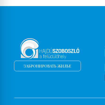
Ванна
Ванна, бассейн
Банный халат
Ванная комната с ванной
Ванная комната с ванной (в номере)
Ванная комната с душем
Газовая плита
Паровая баня
Паровая кабина
ЗАБРОНИРОВАТЬ ЖИЛЬЕ
Оборудование для барбекю
Организация пешеходных экскурсий
Детская кроватка
Детское сиденье для велосипеда
Детский бассейн/бассейн для игр