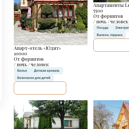
Апартаменты L
5500
От форинтов
/ ночь / человек
Посуда
Электри
Балкон, терраса
Я ПРОВЕР
Апарт-отель «Юдит»
10000
От форинтов
/ ночь / человек
Белье
Детская кровать
Безопасно для детей
Я ПРОВЕРЮ.