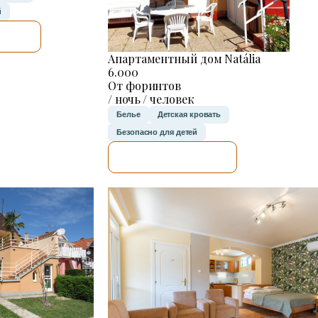
й
Ю.
Апартаментный дом Natália
6.000
От форинтов
/ ночь / человек
Белье
Детская кровать
Безопасно для детей
Я ПРОВЕРЮ.