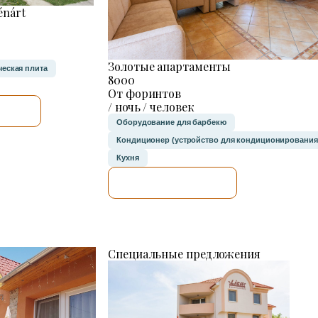
énárt
Золотые апартаменты
ческая плита
8000
От форинтов
/ ночь / человек
Ю.
Оборудование для барбекю
Кондиционер (устройство для кондиционирования
Кухня
Я ПРОВЕРЮ.
Специальные предложения