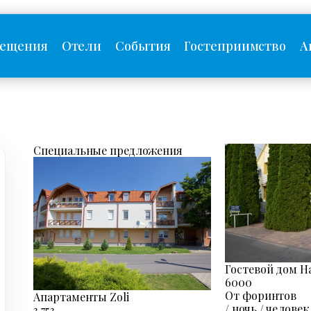
сещения
Отели
События
Гостеприимство
А
Специальные предложения
Гостевой дом Ha
6000
От форинтов
Апартаменты Zoli
/ ночь / человек
3.753