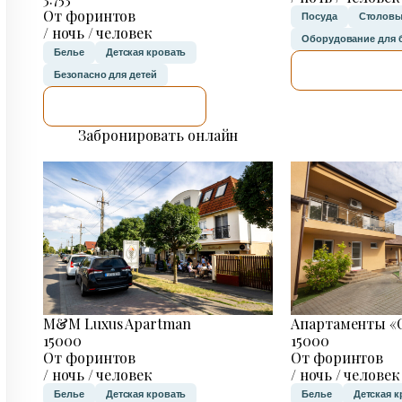
От форинтов
Посуда
Столовы
/ ночь / человек
Оборудование для 
Белье
Детская кровать
Я ПРОВЕР
Безопасно для детей
Я ПРОВЕРЮ.
Забронировать онлайн
M&M Luxus Apartman
Апартаменты «C
15000
15000
От форинтов
От форинтов
/ ночь / человек
/ ночь / человек
Белье
Детская кровать
Белье
Детская к