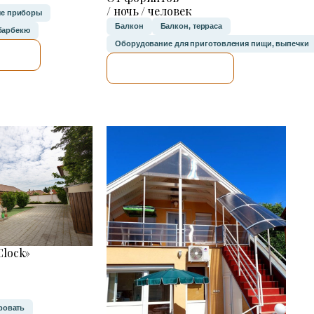
/ ночь / человек
е приборы
Балкон
Балкон, терраса
барбекю
Оборудование для приготовления пищи, выпечки
Ю.
Я ПРОВЕРЮ.
lock»
ровать