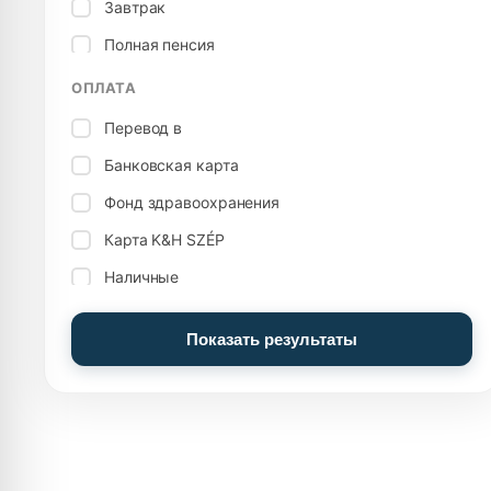
Завтрак
Крытый бассейн
Полная пенсия
Бильярд
Вегетарианская кухня
ОПЛАТА
Боулинг
Перевод в
Семейная комната, квартира
Банковская карта
Настольный футбол
Фонд здравоохранения
Хранение посылок
Карта K&H SZÉP
Комнаты для курения
Наличные
Посуда
Наличные: евро (€)
Прочие услуги
Показать результаты
Карта MKB SZÉP
Электрическая плита
Карта OTP SZÉP
Бакалея
Опытный бассейн
Бассейн приключений