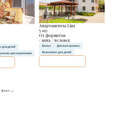
Апартаменты Liza
5.193
От форинтов
/ ночь / человек
Белье
Детская кровать
 для детей
Безопасно для детей
тульчик для кормления
Я ПРОВЕРЮ.
Ю.
Далее →